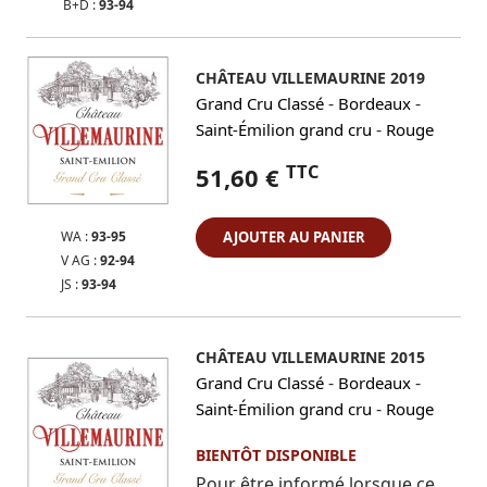
B+D :
93-94
CHÂTEAU VILLEMAURINE 2019
-
-
Grand Cru Classé
Bordeaux
-
Saint-Émilion grand cru
Rouge
TTC
51,60 €
WA :
93-95
AJOUTER AU PANIER
V AG :
92-94
JS :
93-94
CHÂTEAU VILLEMAURINE 2015
-
-
Grand Cru Classé
Bordeaux
-
Saint-Émilion grand cru
Rouge
BIENTÔT DISPONIBLE
Pour être informé lorsque ce