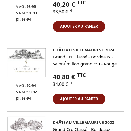
TTC
40,20 €
V AG :
93-95
HT
33,50 €
V NM :
91-93
JS :
93-94
AJOUTER AU PANIER
CHÂTEAU VILLEMAURINE 2024
-
-
Grand Cru Classé
Bordeaux
-
Saint-Émilion grand cru
Rouge
TTC
40,80 €
HT
34,00 €
V AG :
92-94
V NM :
90-92
JS :
93-94
AJOUTER AU PANIER
CHÂTEAU VILLEMAURINE 2023
-
-
Grand Cru Classé
Bordeaux