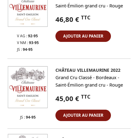
-
Saint-Émilion grand cru
Rouge
TTC
46,80 €
V AG :
92-95
AJOUTER AU PANIER
V NM :
93-95
JS :
94-95
CHÂTEAU VILLEMAURINE 2022
-
-
Grand Cru Classé
Bordeaux
-
Saint-Émilion grand cru
Rouge
TTC
45,00 €
AJOUTER AU PANIER
JS :
94-95