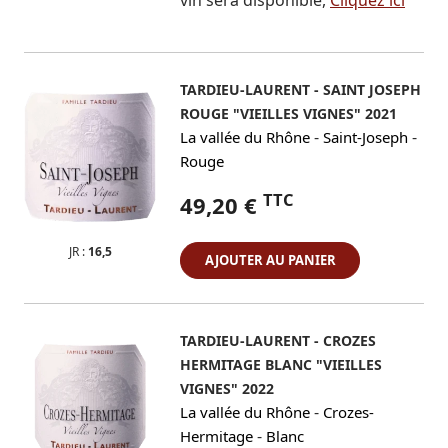
vin sera disponible,
Cliquez ici
TARDIEU-LAURENT - SAINT JOSEPH
ROUGE "VIEILLES VIGNES" 2021
-
-
La vallée du Rhône
Saint-Joseph
Rouge
TTC
49,20 €
JR :
16,5
AJOUTER AU PANIER
TARDIEU-LAURENT - CROZES
HERMITAGE BLANC "VIEILLES
VIGNES" 2022
-
La vallée du Rhône
Crozes-
-
Hermitage
Blanc