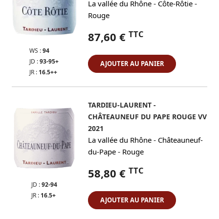
-
-
La vallée du Rhône
Côte-Rôtie
Rouge
TTC
87,60 €
WS :
94
JD :
93-95+
AJOUTER AU PANIER
JR :
16.5++
TARDIEU-LAURENT -
CHÂTEAUNEUF DU PAPE ROUGE VV
2021
-
La vallée du Rhône
Châteauneuf-
-
du-Pape
Rouge
TTC
58,80 €
JD :
92-94
JR :
16.5+
AJOUTER AU PANIER