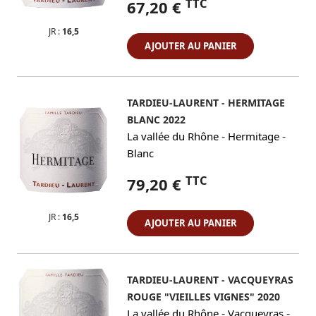
TTC
67,20 €
JR :
16,5
AJOUTER AU PANIER
TARDIEU-LAURENT - HERMITAGE
BLANC 2022
-
-
La vallée du Rhône
Hermitage
Blanc
TTC
79,20 €
JR :
16,5
AJOUTER AU PANIER
TARDIEU-LAURENT - VACQUEYRAS
ROUGE "VIEILLES VIGNES" 2020
-
-
La vallée du Rhône
Vacqueyras