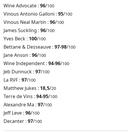
Wine Advocate :
96
/
100
Vinous Antonio Galloni :
95
/
100
Vinous Neal Martin :
96
/
100
James Suckling :
96
/
100
Yves Beck :
100
/
100
Bettane & Desseauve :
97-98
/
100
Jane Anson :
96
/
100
Wine Independent :
94-96
/
100
Jeb Dunnuck :
97
/
100
La RVF :
97
/
100
Matthew Jukes :
18,5
/
20
Terre de Vins :
94-95
/
100
Alexandre Ma :
97
/
100
Jeff Leve :
96
/
100
Decanter :
97
/
100