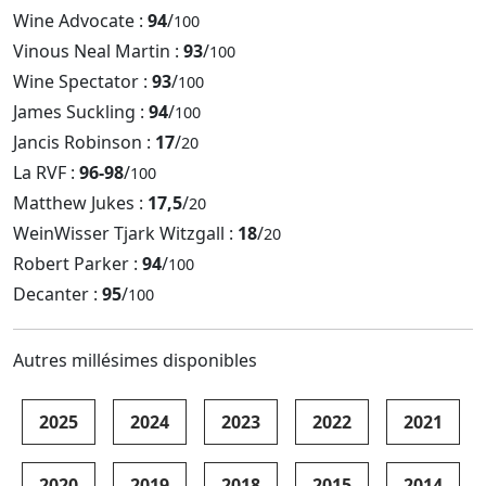
Wine Advocate :
94
/
100
Vinous Neal Martin :
93
/
100
Wine Spectator :
93
/
100
James Suckling :
94
/
100
Jancis Robinson :
17
/
20
La RVF :
96-98
/
100
Matthew Jukes :
17,5
/
20
WeinWisser Tjark Witzgall :
18
/
20
Robert Parker :
94
/
100
Decanter :
95
/
100
Autres millésimes disponibles
2025
2024
2023
2022
2021
2020
2019
2018
2015
2014