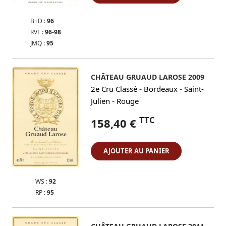
B+D :
96
RVF :
96-98
JMQ :
95
CHÂTEAU GRUAUD LAROSE 2009
-
-
2e Cru Classé
Bordeaux
Saint-
-
Julien
Rouge
TTC
158,40 €
AJOUTER AU PANIER
WS :
92
RP :
95