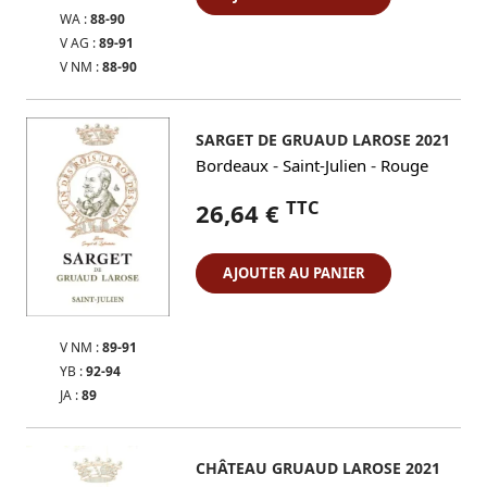
WA :
88-90
V AG :
89-91
V NM :
88-90
SARGET DE GRUAUD LAROSE 2021
-
-
Bordeaux
Saint-Julien
Rouge
TTC
26,64 €
AJOUTER AU PANIER
V NM :
89-91
YB :
92-94
JA :
89
CHÂTEAU GRUAUD LAROSE 2021