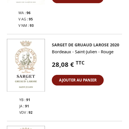
WA :
96
V AG :
95
V NM :
93
SARGET DE GRUAUD LAROSE 2020
-
-
Bordeaux
Saint-Julien
Rouge
TTC
28,08 €
AJOUTER AU PANIER
YB :
91
JA :
91
VDV :
92