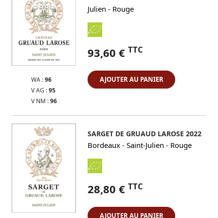
-
Julien
Rouge
TTC
93,60 €
AJOUTER AU PANIER
WA :
96
V AG :
95
V NM :
96
SARGET DE GRUAUD LAROSE 2022
-
-
Bordeaux
Saint-Julien
Rouge
TTC
28,80 €
AJOUTER AU PANIER