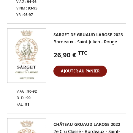
V AG :
94-96
V NM :
93-95
YB :
95-97
SARGET DE GRUAUD LAROSE 2023
-
-
Bordeaux
Saint-Julien
Rouge
TTC
26,90 €
AJOUTER AU PANIER
V AG :
90-92
B+D :
90
FAL :
91
CHÂTEAU GRUAUD LAROSE 2022
-
-
2e Cru Classé
Bordeaux
Saint-