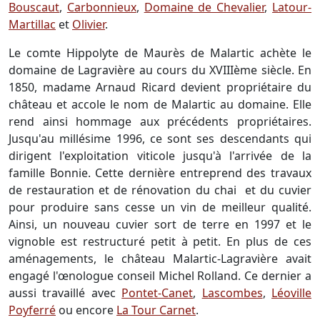
Bouscaut
,
Carbonnieux
,
Domaine de Chevalier
,
Latour-
Martillac
et
Olivier
.
Le comte Hippolyte de Maurès de Malartic achète le
domaine de Lagravière au cours du XVIIIème siècle. En
1850, madame Arnaud Ricard devient propriétaire du
château et accole le nom de Malartic au domaine. Elle
rend ainsi hommage aux précédents propriétaires.
Jusqu'au millésime 1996, ce sont ses descendants qui
dirigent l'exploitation viticole jusqu'à l'arrivée de la
famille Bonnie. Cette dernière entreprend des travaux
de restauration et de rénovation du chai et du cuvier
pour produire sans cesse un vin de meilleur qualité.
Ainsi, un nouveau cuvier sort de terre en 1997 et le
vignoble est restructuré petit à petit. En plus de ces
aménagements, le château Malartic-Lagravière avait
engagé l'œnologue conseil Michel Rolland. Ce dernier a
aussi travaillé avec
Pontet-Canet
,
Lascombes
,
Léoville
Poyferré
ou encore
La Tour Carnet
.