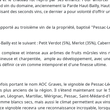
nd vin du domaine, anciennement la Parde Haut-Bailly, Haut-
ant des seconds vins, ce dernier a pour volonté d'offrir un 
porté au troisième vin de la propriété, baptisé "Pessac-
illy est le suivant : Petit Verdot (5%), Merlot (35%), Cabe
ez complexe et intense aux arômes de fruits mûrsles vins 
ineuse et charpentée, ample au développement, avec une be
 définir ce vin comme intemporel et d'une finesse ultime.
refois portant le nom AOC Graves, le vignoble de Pessac-L
es plus anciens de la région. Il s'étend maintenant sur le
 Léognan, Martillac, Mérignac, Pessac, Saint-Médard-d'Ey
omme blancs secs, mais aussi le climat permettent aux vins
ue ce vignoble recevra une reconnaissance incroyable, lors