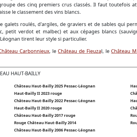
 groupe des cinq premiers crus classés. Il faut toutefois 
isse le classement des vins blancs.
e galets roulés, d'argiles, de graviers et de sables qui pe
c, petit verdot et malbec) et aux cépages blancs (sauvi
éognan tirent leur style si particulier.
Château Carbonnieux
, le
Château de Fieuza
l, le
Château Ma
TEAU HAUT-BAILLY
Château Haut-Bailly 2025 Pessac-Léognan
Hau
Haut-Bailly II 2023 rouge
Châ
Château Haut-Bailly 2022 Pessac-Léognan
Hau
Haut-Bailly II 2020 rouge
Châ
Château Haut-Bailly 2017 rouge
Rou
Rouge Château Haut-Bailly 2014
Rou
Château Haut-Bailly 2006 Pessac-Léognan