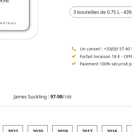
Un conseil :
+33(0)5 57 40 
Forfait livraison 18 € - OF
Paiement 100% sécurisé p
James Suckling :
97-98
/
100
2021
2020
2019
2017
2016