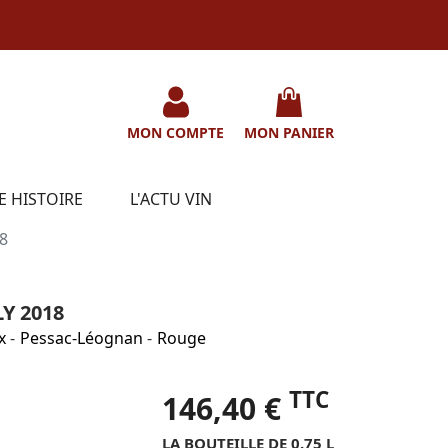
MON COMPTE
MON PANIER
E HISTOIRE
L'ACTU VIN
18
Y 2018
x
-
Pessac-Léognan
-
Rouge
TTC
146,40 €
LA BOUTEILLE DE 0.75 L