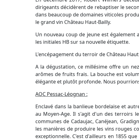
dirigeants décidèrent de rebaptiser le seco
dans beaucoup de domaines viticoles produis
le grand vin Château Haut-Bailly.
Un nouveau coup de jeune est également ap
les initiales HB sur sa nouvelle étiquette.
L'encépagement du terroir de Château Haut-Ba
A la dégustation, ce millésime offre un n
arômes de fruits frais. La bouche est volum
élégante et plutôt profonde. Nous pourrions
AOC Pessac-Léognan :
Enclavé dans la banlieue bordelaise et aut
au Moyen-Age. Il s'agit d'un des terroirs l
communes de Cadaujac, Canéjean, Gradignan,
les manières de produire les vins rouges c
exceptionnelle. C'est d'ailleurs en 1855 q