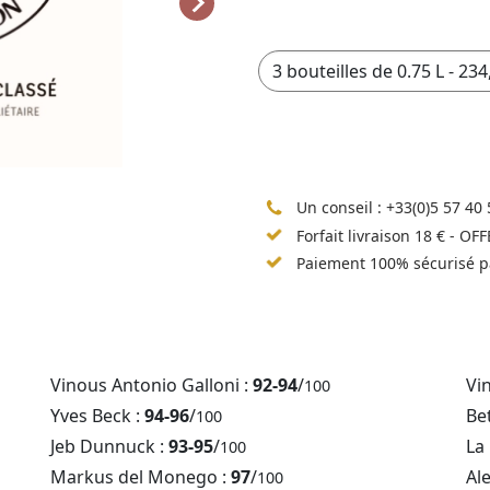
Un conseil :
+33(0)5 57 40 
Forfait livraison 18 € - OF
Paiement 100% sécurisé p
Vinous Antonio Galloni :
92-94
/
Vi
100
Yves Beck :
94-96
/
Be
100
Jeb Dunnuck :
93-95
/
La
100
Markus del Monego :
97
/
Al
100