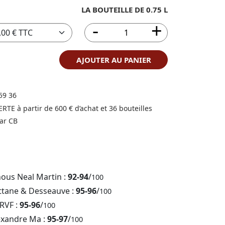
LA BOUTEILLE DE 0.75 L
AJOUTER AU PANIER
59 36
FERTE à partir de 600 € d’achat et 36 bouteilles
ar CB
nous Neal Martin :
92-94
/
100
ttane & Desseauve :
95-96
/
100
 RVF :
95-96
/
100
exandre Ma :
95-97
/
100