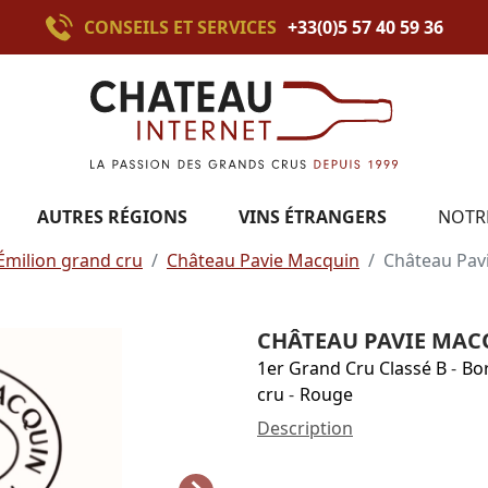
CONSEILS ET SERVICES
+33(0)5 57 40 59 36
AUTRES RÉGIONS
VINS ÉTRANGERS
NOTR
Émilion grand cru
Château Pavie Macquin
Château Pav
CHÂTEAU PAVIE MAC
1er Grand Cru Classé B
-
Bo
cru
-
Rouge
Description