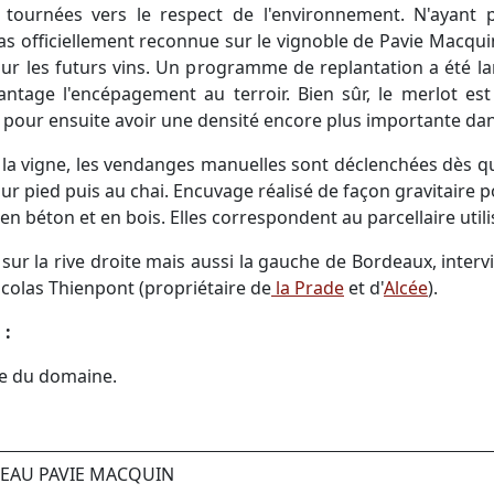
t tournées vers le respect de l'environnement. N'ayant 
t pas officiellement reconnue sur le vignoble de Pavie Macqui
pour les futurs vins. Un programme de replantation a été la
tage l'encépagement au terroir. Bien sûr, le merlot est
u pour ensuite avoir une densité encore plus importante dan
e la vigne, les vendanges manuelles sont déclenchées dès q
 sur pied puis au chai. Encuvage réalisé de façon gravitaire p
en béton et en bois. Elles correspondent au parcellaire utilis
 la rive droite mais aussi la gauche de Bordeaux, intervien
Nicolas Thienpont (propriétaire de
la Prade
et d'
Alcée
).
 :
re du domaine.
TEAU PAVIE MACQUIN