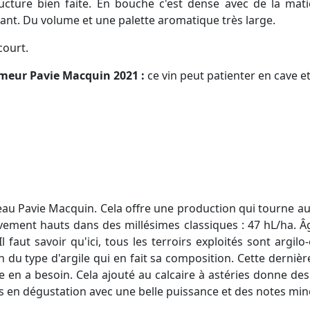
cture bien faite. En bouche c'est dense avec de la mati
isant. Du volume et une palette aromatique très large.
ourt.
rimeur Pavie Macquin 2021 :
ce vin peut patienter en cave et 
au Pavie Macquin. Cela offre une production qui tourne aux
ivement hauts dans des millésimes classiques : 47 hL/ha. 
l faut savoir qu'ici, tous les terroirs exploités sont argil
n du type d'argile qui en fait sa composition. Cette derniè
lle en a besoin. Cela ajouté au calcaire à astéries donne de
ns en dégustation avec une belle puissance et des notes min