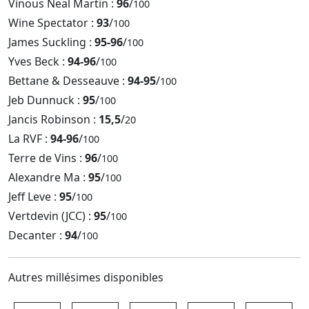
Vinous Neal Martin :
96
/
100
Wine Spectator :
93
/
100
James Suckling :
95-96
/
100
Yves Beck :
94-96
/
100
Bettane & Desseauve :
94-95
/
100
Jeb Dunnuck :
95
/
100
Jancis Robinson :
15,5
/
20
La RVF :
94-96
/
100
Terre de Vins :
96
/
100
Alexandre Ma :
95
/
100
Jeff Leve :
95
/
100
Vertdevin (JCC) :
95
/
100
Decanter :
94
/
100
Autres millésimes disponibles