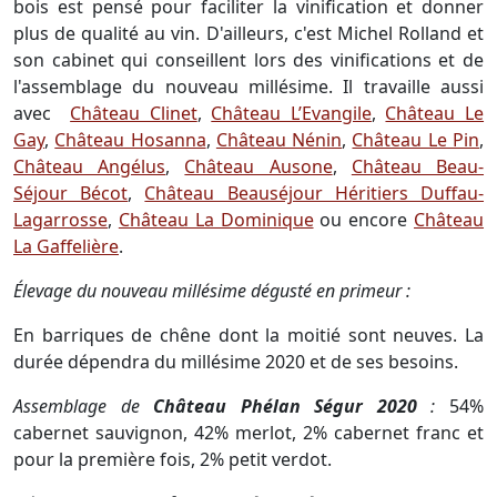
bois est pensé pour faciliter la vinification et donner
plus de qualité au vin. D'ailleurs, c'est Michel Rolland et
son cabinet qui conseillent lors des vinifications et de
l'assemblage du nouveau millésime. Il travaille aussi
avec
Château Clinet
,
Château L’Evangile
,
Château Le
Gay
,
Château Hosanna
,
Château Nénin
,
Château Le Pin
,
Château Angélus
,
Château Ausone
,
Château Beau-
Séjour Bécot
,
Château Beauséjour Héritiers Duffau-
Lagarrosse
,
Château La Dominique
ou encore
Château
La Gaffelière
.
Élevage du nouveau millésime dégusté en primeur :
En barriques de chêne dont la moitié sont neuves. La
durée dépendra du millésime 2020 et de ses besoins.
Assemblage de
Château Phélan Ségur 2020
:
54%
cabernet sauvignon, 42% merlot, 2% cabernet franc et
pour la première fois, 2% petit verdot.