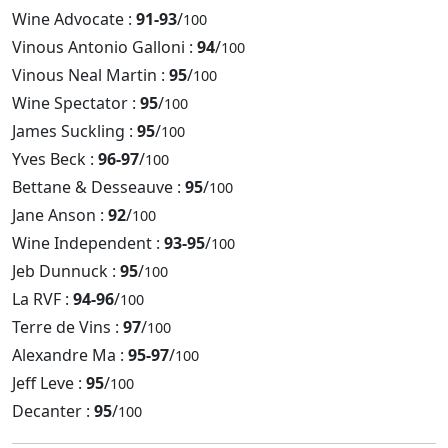
Wine Advocate :
91-93
/
100
Vinous Antonio Galloni :
94
/
100
Vinous Neal Martin :
95
/
100
Wine Spectator :
95
/
100
James Suckling :
95
/
100
Yves Beck :
96-97
/
100
Bettane & Desseauve :
95
/
100
Jane Anson :
92
/
100
Wine Independent :
93-95
/
100
Jeb Dunnuck :
95
/
100
La RVF :
94-96
/
100
Terre de Vins :
97
/
100
Alexandre Ma :
95-97
/
100
Jeff Leve :
95
/
100
Decanter :
95
/
100