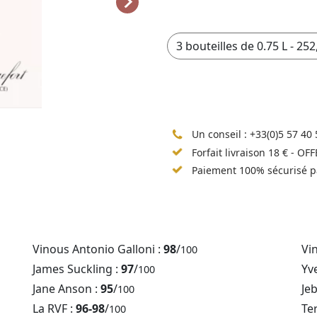
Un conseil :
+33(0)5 57 40 
Forfait livraison 18 € - OF
Paiement 100% sécurisé p
Vinous Antonio Galloni :
98
/
Vi
100
James Suckling :
97
/
Yv
100
Jane Anson :
95
/
Je
100
La RVF :
96-98
/
Te
100