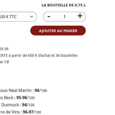
LA BOUTEILLE DE 0.75 L
AJOUTER AU PANIER
59 36
FERTE à partir de 600 € d’achat et 36 bouteilles
ar CB
nous Neal Martin :
96
/
100
es Beck :
95-96
/
100
b Dunnuck :
94
/
100
rre de Vins :
96-97
/
100