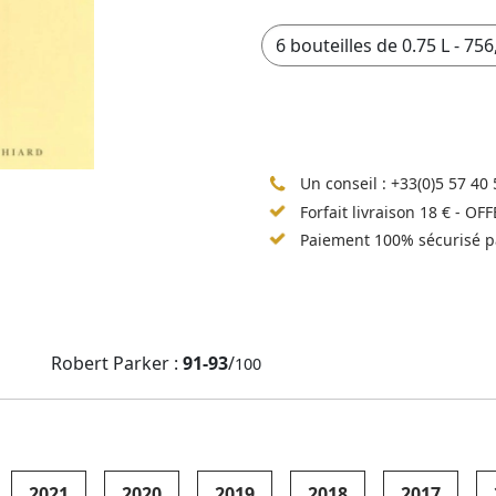
Un conseil :
+33(0)5 57 40 
Forfait livraison 18 € - OF
Paiement 100% sécurisé p
Robert Parker :
91-93
/
100
2021
2020
2019
2018
2017