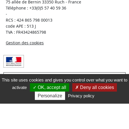
75 allée de Bernin 33350 Ruch - France
Téléphone :
+33(0)5 57 40 59 36
-
RCS : 424 865 798 00013
code APE : 513 J
TVA : FR43424865798
Gestion des cookies
This site uses cookies and gives you control over what you want to
Interdiction de vente de boissons alcooliques aux
mineurs de moins de 18 ans La preuve de majorité de
activate
OK, accept all
Deny all cookies
l’acheteur est exigée au moment de la vente en ligne.
Personalize
Privacy policy
CODE DE LA SANTE PUBLIQUE, ART. L. 3342-1 et L. 3353-3
L’abus d’alcool est dangereux pour la santé. Sachez
consommer avec modération.