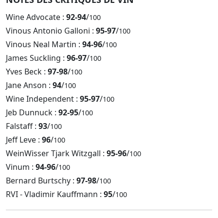
Wine Advocate :
92-94
/
100
Vinous Antonio Galloni :
95-97
/
100
Vinous Neal Martin :
94-96
/
100
James Suckling :
96-97
/
100
Yves Beck :
97-98
/
100
Jane Anson :
94
/
100
Wine Independent :
95-97
/
100
Jeb Dunnuck :
92-95
/
100
Falstaff :
93
/
100
Jeff Leve :
96
/
100
WeinWisser Tjark Witzgall :
95-96
/
100
Vinum :
94-96
/
100
Bernard Burtschy :
97-98
/
100
RVI - Vladimir Kauffmann :
95
/
100