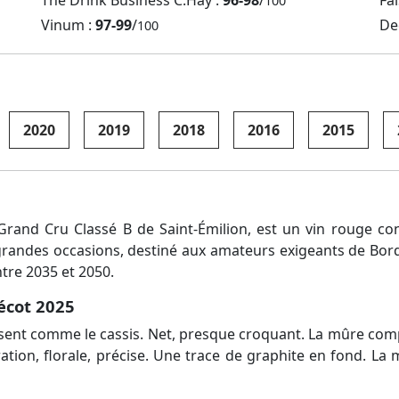
The Drink Business C.Hay :
96-98
/
Fal
100
Vinum :
97-99
/
De
100
2020
2019
2018
2016
2015
rand Cru Classé B de Saint-Émilion, est un vin rouge con
es grandes occasions, destiné aux amateurs exigeants de Bo
tre 2035 et 2050.
écot 2025
sent comme le cassis. Net, presque croquant. La mûre com
ration, florale, précise. Une trace de graphite en fond. La 