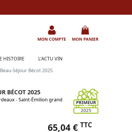
MON COMPTE
MON PANIER
E HISTOIRE
L'ACTU VIN
Beau-Séjour Bécot 2025
R BÉCOT 2025
rdeaux
-
Saint-Émilion grand
PRIMEUR
2025
TTC
65,04 €