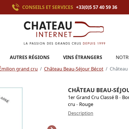
CONSEILS ET SERVICES
+33(0)5 57 40 59 36
AUTRES RÉGIONS
VINS ÉTRANGERS
NOTR
Émilion grand cru
Château Beau-Séjour Bécot
Château 
CHÂTEAU BEAU-SÉJOU
1er Grand Cru Classé B
-
Bo
cru
-
Rouge
Description