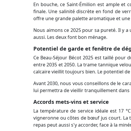
En bouche, ce Saint-Émilion est ample et co
finale. Une salinité discrète en fond de ve
offre une grande palette aromatique et une g
Nous aimons ce 2025 pour sa pureté. Il y a u
aussi. Les deux font bon ménage.
Potentiel de garde et fenêtre de dé
Ce Beau-Séjour Bécot 2025 est taillé pour d
entre 2035 et 2050. La trame tannique velout
calcaire vieillit toujours bien. Le potentiel 
Avant 2030, nous vous conseillons de le cara
lui permettra de vieillir tranquillement dans
Accords mets-vins et service
La température de service idéale est 17 °C
vigneronne ou côtes de bœuf jus court. La t
repas peut aussi s'y accorder, face à la minér