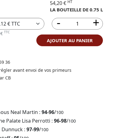
HT
54,20 €
LA BOUTEILLE DE 0.75 L
TTC
 €
AJOUTER AU PANIER
59 36
 régler avant envoi de vos primeurs
ar CB
nous Neal Martin :
94-96
/
100
e Palate Lisa Perrotti :
96-98
/
100
b Dunnuck :
97-99
/
100