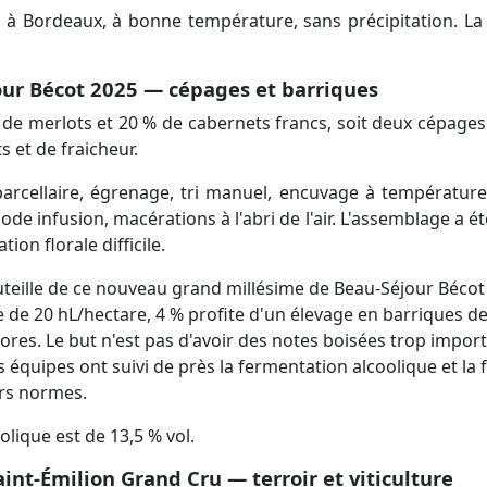
 à Bordeaux, à bonne température, sans précipitation. La 
ur Bécot 2025 — cépages et barriques
e merlots et 20 % de cabernets francs, soit deux cépages 
 et de fraicheur.
ra-parcellaire, égrenage, tri manuel, encuvage à températu
e infusion, macérations à l'abri de l'air. L'assemblage a ét
ion florale difficile.
bouteille de ce nouveau grand millésime de Beau-Séjour Bécot
de 20 hL/hectare, 4 % profite d'un élevage en barriques de 
res. Le but n'est pas d'avoir des notes boisées trop import
s équipes ont suivi de près la fermentation alcoolique et l
hors normes.
olique est de 13,5 % vol.
nt-Émilion Grand Cru — terroir et viticulture