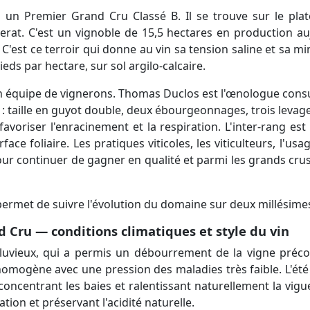
 un Premier Grand Cru Classé B. Il se trouve sur le pl
rat. C'est un vignoble de 15,5 hectares en production aujou
. C'est ce terroir qui donne au vin sa tension saline et sa m
eds par hectare, sur sol argilo-calcaire.
on équipe de vignerons. Thomas Duclos est l'œnologue consul
se : taille en guyot double, deux ébourgeonnages, trois levag
 favoriser l'enracinement et la respiration. L'inter-rang est
ace foliaire. Les pratiques viticoles, les viticulteurs, l'us
ur continuer de gagner en qualité et parmi les grands crus c
ermet de suivre l'évolution du domaine sur deux millésimes
d Cru — conditions climatiques et style du vin
uvieux, qui a permis un débourrement de la vigne préco
homogène avec une pression des maladies très faible. L'été 
, concentrant les baies et ralentissant naturellement la vigu
tion et préservant l'acidité naturelle.