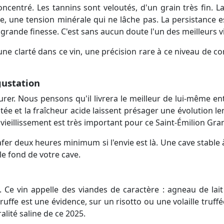
ncentré. Les tannins sont veloutés, d'un grain très fin. L
rre, une tension minérale qui ne lâche pas. La persistance e
rande finesse. C'est sans aucun doute l'un des meilleurs vi
ne clarté dans ce vin, une précision rare à ce niveau de con
gustation
urer. Nous pensons qu'il livrera le meilleur de lui-même 
ée et la fraîcheur acide laissent présager une évolution le
de vieillissement est très important pour ce Saint-Émilion Gr
fer deux heures minimum si l'envie est là. Une cave stable 
 le fond de votre cave.
. Ce vin appelle des viandes de caractère : agneau de lai
ruffe est une évidence, sur un risotto ou une volaille truff
alité saline de ce 2025.