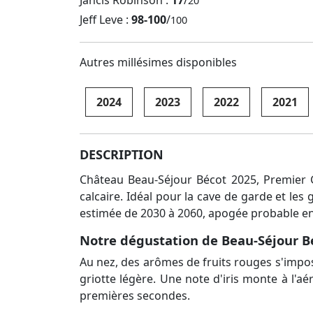
Jancis Robinson :
17
/
20
Jeff Leve :
98-100
/
100
Autres millésimes disponibles
2024
2023
2022
2021
DESCRIPTION
Château Beau-Séjour Bécot 2025, Premier G
calcaire. Idéal pour la cave de garde et l
estimée de 2030 à 2060, apogée probable en
Notre dégustation de Beau-Séjour B
Au nez, des arômes de fruits rouges s'impo
griotte légère. Une note d'iris monte à l'aé
premières secondes.