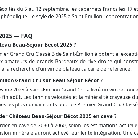
récoltés du 5 au 12 septembre, les cabernets francs les 17 e
é phénolique. Le style de 2025 à Saint-Émilion : concentrati
 2025 — FAQ
âteau Beau-Séjour Bécot 2025 ?
ier Grand Cru Classé B de Saint-Émilion à potentiel excep
ux amateurs de grands Bordeaux de rive droite qui constr
la recherche d'un vin de plateau calcaire de référence.
milion Grand Cru sur Beau-Séjour Bécot ?
sime 2025 à Saint-Émilion Grand Cru a livré un vin de concen
 fin août. Les tannins veloutés et la minéralité crayeuse d
imes les plus convaincants pour ce Premier Grand Cru Classé
er Château Beau-Séjour Bécot 2025 en cave ?
er en cave de 2030 à 2060, selon les estimations actuelle
sion minérale auront achevé leur lente intégration. Une c