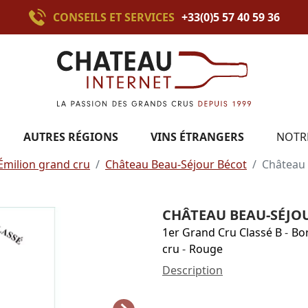
CONSEILS ET SERVICES
+33(0)5 57 40 59 36
AUTRES RÉGIONS
VINS ÉTRANGERS
NOTR
Émilion grand cru
Château Beau-Séjour Bécot
Château 
CHÂTEAU BEAU-SÉJOU
1er Grand Cru Classé B
-
Bo
cru
-
Rouge
Description