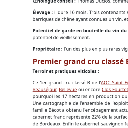
Œnologue conseil :
Thomas Duclos, comm
Élevage :
il dure 16 mois. Trois contenants 
barriques de chêne ayant connues un vin, et
Potentiel de garde en bouteille du vin d
potentiel de vieillissement.
Propriétaire :
l'un des plus en plus rares vig
Premier grand cru classé B
Terroir et pratiques viticoles :
Ce 1er grand cru classé B de l'
AOC Saint E
Beauséjour
,
Bellevue
ou encore
Clos Fourte
pourquoi les 17 hectares en production qui 
Une cartographie de l'ensemble de l'exploita
famille Bécot a obtenu l'encépagement actue
cabernet franc représente 22% de la surface 
de Bordeaux. Enfin le cabernet sauvignon fer