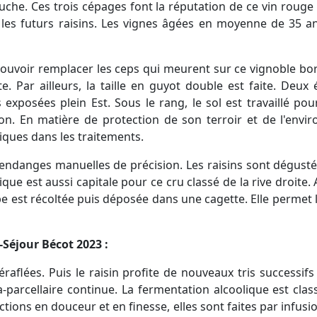
uche. Ces trois cépages font la réputation de ce vin rouge e
 les futurs raisins. Les vignes âgées en moyenne de 35 a
ouvoir remplacer les ceps qui meurent sur ce vignoble bordel
e. Par ailleurs, la taille en guyot double est faite. De
s exposées plein Est. Sous le rang, le sol est travaillé po
sion. En matière de protection de son terroir et de l'env
iques dans les traitements.
vendanges manuelles de précision. Les raisins sont dégustés
ue est aussi capitale pour ce cru classé de la rive droite. 
appe est récoltée puis déposée dans une cagette. Elle perme
Séjour Bécot 2023 :
éraflées. Puis le raisin profite de nouveaux tris success
ra-parcellaire continue. La fermentation alcoolique est clas
tions en douceur et en finesse, elles sont faites par infusio