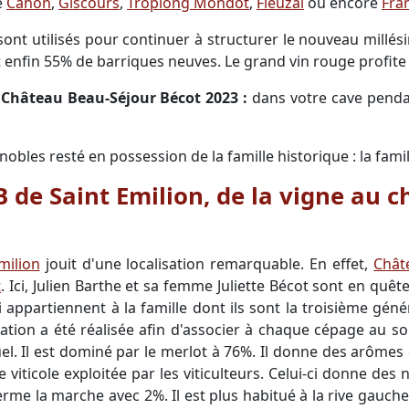
e
Canon
,
Giscours
,
Troplong Mondot
,
Fieuzal
ou encore
Fra
sont utilisés pour continuer à structurer le nouveau mill
 enfin 55% de barriques neuves. Le grand vin rouge profite
u Château Beau-Séjour Bécot 2023 :
dans votre cave pendan
nobles resté en possession de la famille historique : la famil
 de Saint Emilion, de la vigne au c
milion
jouit d'une localisation remarquable. En effet,
Chât
t
. Ici, Julien Barthe et sa femme Juliette Bécot sont en quête
appartiennent à la famille dont ils sont la troisième géné
tion a été réalisée afin d'associer à chaque cépage au sol 
l. Il est dominé par le merlot à 76%. Il donne des arômes 
viticole exploitée par les viticulteurs. Celui-ci donne des n
me la marche avec 2%. Il est plus habitué à la rive gauche 