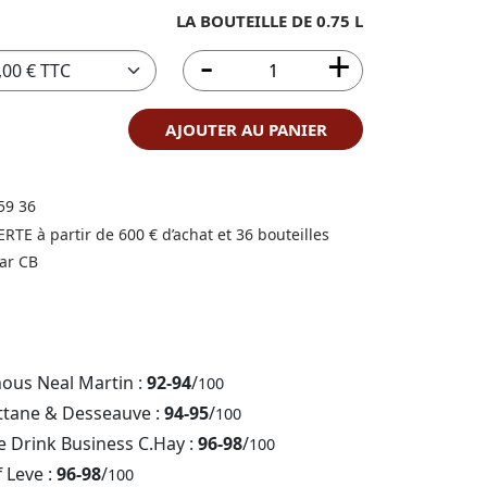
LA BOUTEILLE DE 0.75 L
AJOUTER AU PANIER
59 36
FERTE à partir de 600 € d’achat et 36 bouteilles
ar CB
nous Neal Martin :
92-94
/
100
ttane & Desseauve :
94-95
/
100
e Drink Business C.Hay :
96-98
/
100
f Leve :
96-98
/
100