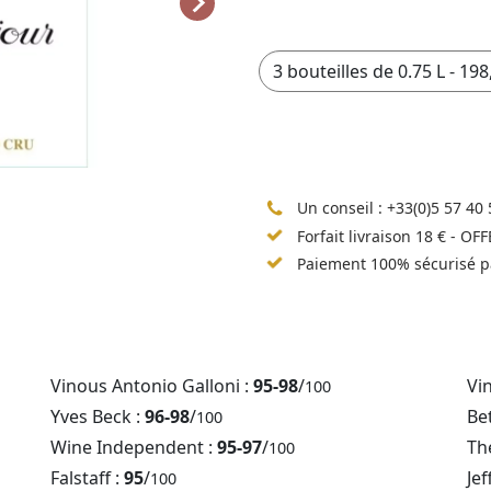
Un conseil :
+33(0)5 57 40 
Forfait livraison 18 € - OF
Paiement 100% sécurisé p
Vinous Antonio Galloni :
95-98
/
Vi
100
Yves Beck :
96-98
/
Be
100
Wine Independent :
95-97
/
Th
100
Falstaff :
95
/
Jef
100