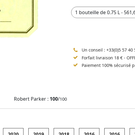
Un conseil :
+33(0)5 57 40 
Forfait livraison 18 € - OF
Paiement 100% sécurisé p
Robert Parker :
100
/
100
2020
2019
2018
2016
2016