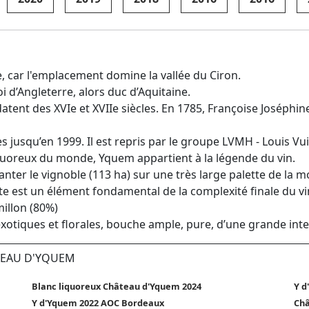
e, car l'emplacement domine la vallée du Ciron.
d’Angleterre, alors duc d’Aquitaine.
atent des XVIe et XVIIe siècles. En 1785, Françoise Joséph
es jusqu’en 1999. Il est repris par le groupe LVMH - Louis V
quoreux du monde, Yquem appartient à la légende du vin.
ter le vignoble (113 ha) sur une très large palette de la 
ulte est un élément fondamental de la complexité finale du v
illon (80%)
xotiques et florales, bouche ample, pure, d’une grande inten
ÂTEAU D'YQUEM
Blanc liquoreux Château d'Yquem 2024
Y d
Y d'Yquem 2022 AOC Bordeaux
Châ