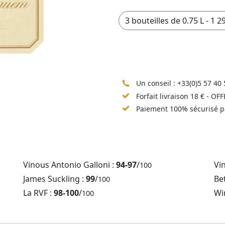
Un conseil :
+33(0)5 57 40 
Forfait livraison 18 € - OF
Paiement 100% sécurisé p
Vinous Antonio Galloni :
94-97
/
Vi
100
James Suckling :
99
/
Be
100
La RVF :
98-100
/
Wi
100