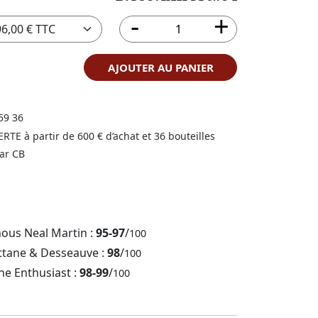
AJOUTER AU PANIER
59 36
FERTE à partir de 600 € d’achat et 36 bouteilles
ar CB
nous Neal Martin :
95-97
/
100
ttane & Desseauve :
98
/
100
ne Enthusiast :
98-99
/
100