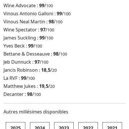
Wine Advocate :
99
/
100
Vinous Antonio Galloni :
99
/
100
Vinous Neal Martin :
98
/
100
Wine Spectator :
97
/
100
James Suckling :
99
/
100
Yves Beck :
99
/
100
Bettane & Desseauve :
98
/
100
Jeb Dunnuck :
97
/
100
Jancis Robinson :
18,5
/
20
La RVF :
99
/
100
Matthew Jukes :
19,5
/
20
Decanter :
98
/
100
Autres millésimes disponibles
2025
2024
2023
2022
2021