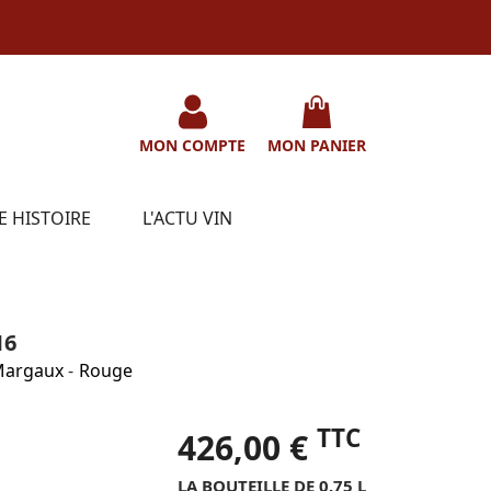
MON COMPTE
MON PANIER
E HISTOIRE
L'ACTU VIN
16
argaux
-
Rouge
TTC
426,00 €
LA BOUTEILLE DE 0.75 L