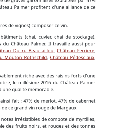
e de graves garonnaises exploitées par 47%
âteau Palmer profitent d'une alliance de ce
tares de vignes) composer ce vin.
timents (chai, cuvier, chai de stockage).
 du Château Palmer. Il travaille aussi pour
âteau Ducru Beaucaillou
,
Château Ferriere
,
u Mouton Rothschild
,
Château Pédesclaux
,
ablement riche avec des raisins forts d'une
obre, le millésime 2016 du Château Palmer
s d'une qualité mémorable.
t ainsi fait : 47% de merlot, 47% de cabernet
re de ce grand vin rouge de Margaux.
otes irrésistibles de compote de myrtilles,
le des fruits noirs, et rouges et des tonnes