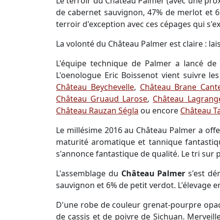
Le terroir du Château Palmer (avec une pro
de cabernet sauvignon, 47% de merlot et 6%
terroir d'exception avec ces cépages qui s'e
La volonté du Château Palmer est claire : lai
L'équipe technique de Palmer a lancé de 
L'oenologue Eric Boissenot vient suivre le
Château Beychevelle
,
Château Brane Cant
Château Gruaud Larose
,
Château Lagrang
Château Rauzan Ségla
ou encore
Château T
Le millésime 2016 au Château Palmer a offe
maturité aromatique et tannique fantasti
s'annonce fantastique de qualité. Le tri sur
L'assemblage du
Château Palmer
s'est dér
sauvignon et 6% de petit verdot. L'élevage e
D'une robe de couleur grenat-pourpre opa
de cassis et de poivre de Sichuan. Merveill