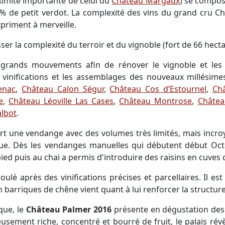
ximité importante de celui du
Château Margaux
) se compos
 de petit verdot. La complexité des vins du grand cru Ch
xpriment à merveille.
sser la complexité du terroir et du vignoble (fort de 66 hec
grands mouvements afin de rénover le vignoble et les bâ
s vinifications et les assemblages des nouveaux millésimes
enac
,
Château Calon Ségur
,
Château Cos d’Estournel
,
Ch
e
,
Château Léoville Las Cases
,
Château Montrose
,
Châtea
albot
.
rt une vendange avec des volumes très limités, mais incroy
que. Dès les vendanges manuelles qui débutent début Oct
 pied puis au chai a permis d'introduire des raisins en cuve
oulé après des vinifications précises et parcellaires. Il es
n barriques de chêne vient quant à lui renforcer la structu
que, le
Château Palmer 2016
présente en dégustation des n
eusement riche, concentré et bourré de fruit, le palais révè