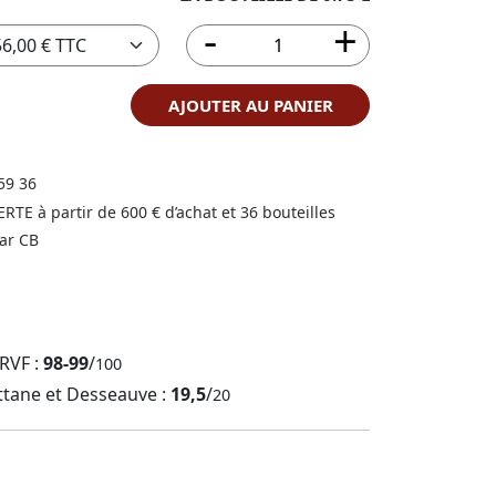
AJOUTER AU PANIER
59 36
FERTE à partir de 600 € d’achat et 36 bouteilles
ar CB
 RVF :
98-99
/
100
ttane et Desseauve :
19,5
/
20