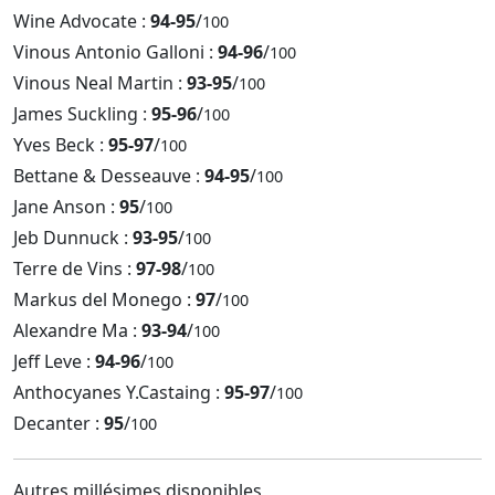
Wine Advocate :
94-95
/
100
Vinous Antonio Galloni :
94-96
/
100
Vinous Neal Martin :
93-95
/
100
James Suckling :
95-96
/
100
Yves Beck :
95-97
/
100
Bettane & Desseauve :
94-95
/
100
Jane Anson :
95
/
100
Jeb Dunnuck :
93-95
/
100
Terre de Vins :
97-98
/
100
Markus del Monego :
97
/
100
Alexandre Ma :
93-94
/
100
Jeff Leve :
94-96
/
100
Anthocyanes Y.Castaing :
95-97
/
100
Decanter :
95
/
100
Autres millésimes disponibles