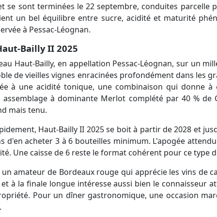
 se sont terminées le 22 septembre, conduites parcelle pa
ient un bel équilibre entre sucre, acidité et maturité ph
servée à Pessac-Léognan.
Haut-Bailly II 2025
âteau Haut-Bailly, en appellation Pessac-Léognan, sur un mil
ble de vieilles vignes enracinées profondément dans les gr
ée à une acidité tonique, une combinaison qui donne à 
son assemblage à dominante Merlot complété par 40 % de 
nd mais tenu.
idement, Haut-Bailly II 2025 se boit à partir de 2028 et jus
ns d'en acheter 3 à 6 bouteilles minimum. L'apogée attend
ité. Une caisse de 6 reste le format cohérent pour ce type 
 un amateur de Bordeaux rouge qui apprécie les vins de ca
 et à la finale longue intéresse aussi bien le connaisseur at
ropriété. Pour un dîner gastronomique, une occasion mar
.