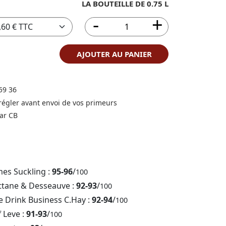
LA BOUTEILLE DE 0.75 L
AJOUTER AU PANIER
59 36
 régler avant envoi de vos primeurs
ar CB
mes Suckling :
95-96
/
100
ttane & Desseauve :
92-93
/
100
e Drink Business C.Hay :
92-94
/
100
f Leve :
91-93
/
100