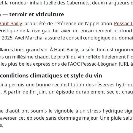
et la rondeur inhabituelle des Cabernets, deux marqueurs d
— terroir et viticulture
aut-Bailly
, propriété de référence de l'appellation
Pessac-
téristique de la rive gauche, avec un enracinement profond d
de 2025. Axel Marchal assure le conseil œnologique du domai
aires hors grand vin. À Haut-Bailly, la sélection est rigoureu
dans un millésime chaud. Le profil du vin reflète fidèlement 
 les plus belles expressions de l'AOC Pessac-Léognan [URL à 
onditions climatiques et style du vin
qui a permis une bonne reconstitution des réserves hydriq
 partir de fin juin, un épisode durablement sec et chaud
e d'août ont soumis le vignoble à un stress hydrique signi
raverser cet épisode sans dommage majeur. Une pluie salut
s.