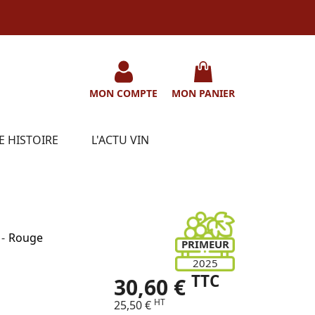
MON COMPTE
MON PANIER
E HISTOIRE
L'ACTU VIN
-
Rouge
PRIMEUR
2025
TTC
30,60 €
HT
25,50 €