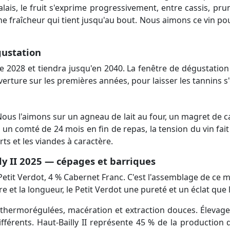
alais, le fruit s'exprime progressivement, entre cassis, prun
e fraîcheur qui tient jusqu'au bout. Nous aimons ce vin pou
gustation
 de 2028 et tiendra jusqu'en 2040. La fenêtre de dégustatio
erture sur les premières années, pour laisser les tannins s'
Nous l'aimons sur un agneau de lait au four, un magret de c
un comté de 24 mois en fin de repas, la tension du vin fait u
rts et les viandes à caractère.
y II 2025 — cépages et barriques
tit Verdot, 4 % Cabernet Franc. C'est l'assemblage de ce mi
re et la longueur, le Petit Verdot une pureté et un éclat q
n thermorégulées, macération et extraction douces. Élevag
ifférents. Haut-Bailly II représente 45 % de la productio