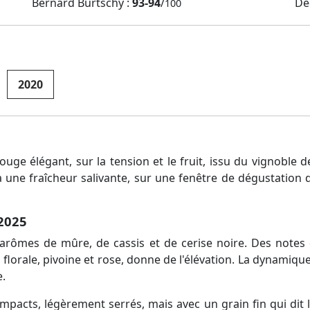
Bernard Burtschy :
93-94
/
De
100
2020
ouge élégant, sur la tension et le fruit, issu du vignoble d
 à une fraîcheur salivante, sur une fenêtre de dégustation
 2025
s arômes de mûre, de cassis et de cerise noire. Des notes
lorale, pivoine et rose, donne de l'élévation. La dynamique o
e.
pacts, légèrement serrés, mais avec un grain fin qui dit la 