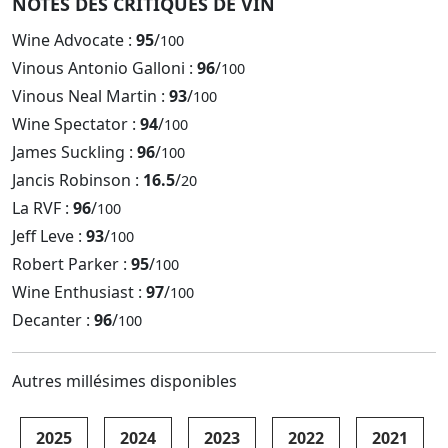
NOTES DES CRITIQUES DE VIN
Wine Advocate :
95
/
100
Vinous Antonio Galloni :
96
/
100
Vinous Neal Martin :
93
/
100
Wine Spectator :
94
/
100
James Suckling :
96
/
100
Jancis Robinson :
16.5
/
20
La RVF :
96
/
100
Jeff Leve :
93
/
100
Robert Parker :
95
/
100
Wine Enthusiast :
97
/
100
Decanter :
96
/
100
Autres millésimes disponibles
2025
2024
2023
2022
2021