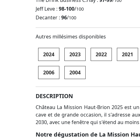
The Drink Business C.Hay :
97-99
/
100
Jeff Leve :
98-100
/
100
Decanter :
96
/
100
Autres millésimes disponibles
2024
2023
2022
2021
2006
2004
DESCRIPTION
Château La Mission Haut-Brion 2025 est un 
cave et de grande occasion, il s'adresse au
2030, avec une fenêtre qui s'étend au moins
Notre dégustation de La Mission Ha