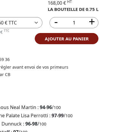
HT
168,00 €
LA BOUTEILLE DE 0.75 L
TTC
 €
AJOUTER AU PANIER
59 36
 régler avant envoi de vos primeurs
ar CB
nous Neal Martin :
94-96
/
100
e Palate Lisa Perrotti :
97-99
/
100
b Dunnuck :
96-98
/
100