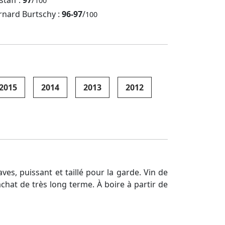
staff :
97
/
100
rnard Burtschy :
96-97
/
100
2015
2014
2013
2012
s, puissant et taillé pour la garde. Vin de
chat de très long terme. À boire à partir de