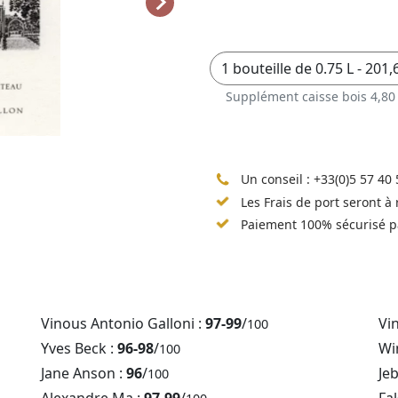
Supplément caisse bois 4,80
Un conseil :
+33(0)5 57 40 
Les Frais de port seront à
Paiement 100% sécurisé p
Vinous Antonio Galloni :
97-99
/
Vi
100
Yves Beck :
96-98
/
Win
100
Jane Anson :
96
/
Je
100