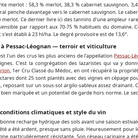
e merlot : 58,3 % merlot, 38,3 % cabernet sauvignon, 3,4 
al penche davantage vers le cabernet sauvignon. Le cabern
le merlot. Ce dernier livre ici des tannins d'une ampleur rar
 sensible par rapport aux 70-75 % habituels du domaine. C
'est établi à 23 hl/ha. Le degré provisoire est de 13,6°.
à Pessac-Léognan — terroir et viticulture
st l'un des crus les plus anciens de l'appellation
Pessac-L
vignes. C'est la congrégation des lazaristes qui va y don
rion
, 1er Cru Classé du Médoc, en ont récupéré la propriét
ectares dont 25 sont plantés avec des vignes en cépage pour 
, reposant sur un sous-sol argilo-sableux assez drainant. Ce
e bien marquée et un potentiel de garde hors norme. Le se
onditions climatiques et style du vin
 bonne recharge hydrique des sols avant une saison estiva
té a été ardent, presque sans pluie. Heureusement pour le m
gne particulièrement résistante. Son réseau racinaire a été