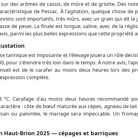
sur des arômes de cassis, de mûre et de griotte. Des notes 
actéristique de Pessac. À l'agitation, quelque chose de 
annins sont importants, très mûrs, avec un grain qui dit la j
asse de peser. La finale est longue, saline, avec de la régli
 avis, parmi les plus belles expressions que cette propriété
gustation
sse tannique est imposante et l'élevage jouera un rôle décisi
ur s'étendre très loin dans le temps. À notre avis, l'apog
nseil est de le carafer au moins deux heures lors des pr
l'expression complète.
18 °C. Carafage d'au moins deux heures recommandé pou
aractère : côte de bœuf maturée aux cèpes, agneau de lait e
aisan ou palombe, le mariage sera impeccable. Un fromag
n Haut-Brion 2025 — cépages et barriques