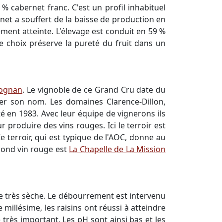
% cabernet franc. C'est un profil inhabituel
et a souffert de la baisse de production en
ement atteinte. L'élevage est conduit en 59 %
e choix préserve la pureté du fruit dans un
éognan
. Le vignoble de ce Grand Cru date du
ner son nom. Les domaines Clarence-Dillon,
é en 1983. Avec leur équipe de vignerons ils
produire des vins rouges. Ici le terroir est
 terroir, qui est typique de l'AOC, donne au
cond vin rouge est
La Chapelle de La Mission
le très sèche. Le débourrement est intervenu
illésime, les raisins ont réussi à atteindre
 très important. Les pH sont ainsi bas et les