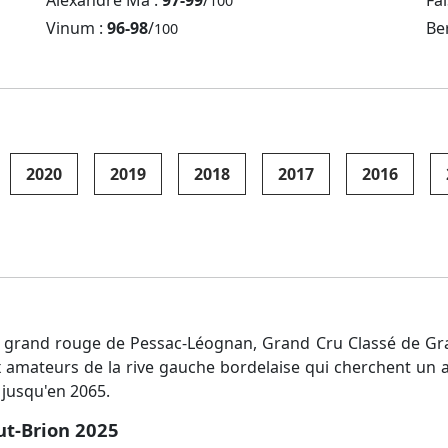
Alexandre Ma :
97-99
/
Fal
100
Vinum :
96-98
/
Be
100
2020
2019
2018
2017
2016
grand rouge de Pessac-Léognan, Grand Cru Classé de Grave
x amateurs de la rive gauche bordelaise qui cherchent un a
 jusqu'en 2065.
ut-Brion 2025