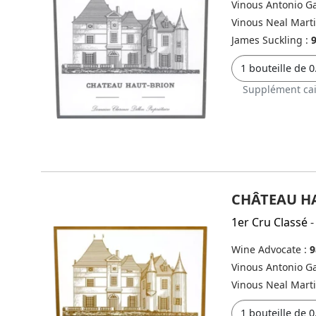
Vinous Antonio Ga
Vinous Neal Mart
James Suckling :
Supplément cai
CHÂTEAU HA
1er Cru Classé
-
Wine Advocate :
9
Vinous Antonio Ga
Vinous Neal Mart