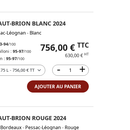
UT-BRION BLANC 2024
sac-Léognan
-
Blanc
TTC
3-94
/
756,00 €
100
lloni :
95-97
/
100
HT
630,00 €
in :
95-97
/
100
AJOUTER AU PANIER
UT-BRION ROUGE 2024
Bordeaux
-
Pessac-Léognan
-
Rouge