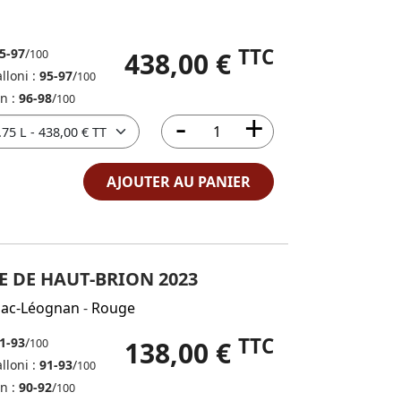
TTC
5-97
/
438,00 €
100
lloni :
95-97
/
100
in :
96-98
/
100
AJOUTER AU PANIER
E DE HAUT-BRION 2023
sac-Léognan
-
Rouge
TTC
1-93
/
138,00 €
100
lloni :
91-93
/
100
in :
90-92
/
100