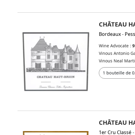
CHÂTEAU HA
Bordeaux
-
Pes
Wine Advocate :
9
Vinous Antonio Ga
Vinous Neal Mart
CHÂTEAU HA
1er Cru Classé
-