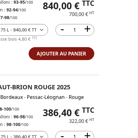
TTC
lloni :
93-95
/
840,00 €
100
in :
92-94
/
100
HT
700,00 €
97-98
/
100
TTC
sse bois 4,80 €
AJOUTER AU PANIER
UT-BRION ROUGE 2025
Bordeaux
-
Pessac-Léognan
-
Rouge
TTC
8-100
/
386,40 €
100
lloni :
96-98
/
100
HT
322,00 €
in :
98-100
/
100