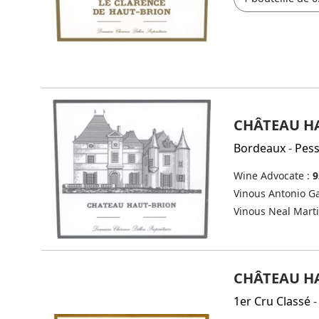
CHÂTEAU HA
Bordeaux
-
Pes
Wine Advocate :
9
Vinous Antonio Ga
Vinous Neal Mart
CHÂTEAU HA
1er Cru Classé
-