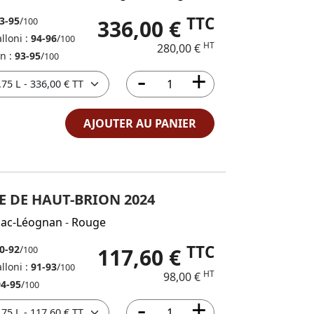
TTC
3-95
/
336,00 €
100
lloni :
94-96
/
100
HT
280,00 €
in :
93-95
/
100
AJOUTER AU PANIER
E DE HAUT-BRION 2024
sac-Léognan
-
Rouge
TTC
0-92
/
117,60 €
100
lloni :
91-93
/
100
HT
98,00 €
94-95
/
100