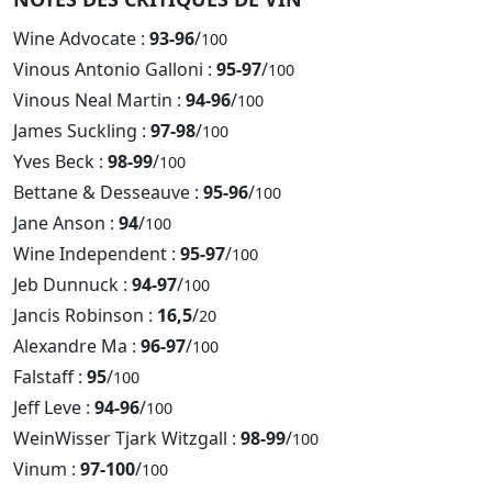
Wine Advocate :
93-96
/
100
Vinous Antonio Galloni :
95-97
/
100
Vinous Neal Martin :
94-96
/
100
James Suckling :
97-98
/
100
Yves Beck :
98-99
/
100
Bettane & Desseauve :
95-96
/
100
Jane Anson :
94
/
100
Wine Independent :
95-97
/
100
Jeb Dunnuck :
94-97
/
100
Jancis Robinson :
16,5
/
20
Alexandre Ma :
96-97
/
100
Falstaff :
95
/
100
Jeff Leve :
94-96
/
100
WeinWisser Tjark Witzgall :
98-99
/
100
Vinum :
97-100
/
100