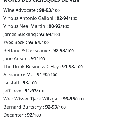
Wine Advocate :
90-93
/
100
Vinous Antonio Galloni :
92-94
/
100
Vinous Neal Martin :
90-92
/
100
James Suckling :
93-94
/
100
Yves Beck :
93-94
/
100
Bettane & Desseauve :
92-93
/
100
Jane Anson :
91
/
100
The Drink Business C.Hay :
91-93
/
100
Alexandre Ma :
91-92
/
100
Falstaff :
93
/
100
Jeff Leve :
91-93
/
100
WeinWisser Tjark Witzgall :
93-95
/
100
Bernard Burtschy :
92-93
/
100
Decanter :
92
/
100