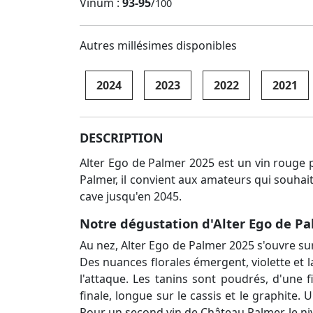
Vinum :
93-95
/
100
Autres millésimes disponibles
2024
2023
2022
2021
DESCRIPTION
Alter Ego de Palmer 2025 est un vin rouge p
Palmer, il convient aux amateurs qui souhai
cave jusqu'en 2045.
Notre dégustation d'Alter Ego de P
Au nez, Alter Ego de Palmer 2025 s'ouvre su
Des nuances florales émergent, violette et l
l'attaque. Les tanins sont poudrés, d'une 
finale, longue sur le cassis et le graphite
Pour un second vin de Château Palmer, le ni