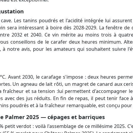
gustation
 cave. Les tanins poudrés et l'acidité intégrée lui assuren
e vin sera intéressant à boire dès 2028-2029. La fenêtre de
tre 2032 et 2040. Ce vin mérite au moins trois à quatre
ous conseillons de le carafer deux heures minimum. Alte
à notre avis, pour les amateurs qui souhaitent suivre l'
°C. Avant 2030, le carafage s'impose : deux heures permett
ortes. Un agneau de lait rôti, un magret de canard aux cer
 fraîcheur et sa tension :lui permettent d'accompagner le
s avec des jus réduits. En fin de repas, il peut tenir fac
ins poudrés et à la fraîcheur remarquable, est conçu pour l
de Palmer 2025 — cépages et barriques
petit verdot : voilà l'assemblage de ce millésime 2025. C'e