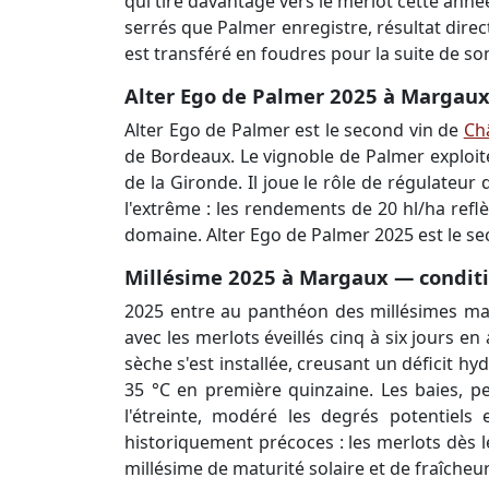
qui tire davantage vers le merlot cette anné
serrés que Palmer enregistre, résultat direc
est transféré en foudres pour la suite de s
Alter Ego de Palmer 2025 à Margaux 
Alter Ego de Palmer est le second vin de
Ch
de Bordeaux. Le vignoble de Palmer exploite
de la Gironde. Il joue le rôle de régulateur
l'extrême : les rendements de 20 hl/ha reflè
domaine. Alter Ego de Palmer 2025 est le se
Millésime 2025 à Margaux — conditio
2025 entre au panthéon des millésimes maj
avec les merlots éveillés cinq à six jours e
sèche s'est installée, creusant un déficit hy
35 °C en première quinzaine. Les baies, pe
l'étreinte, modéré les degrés potentiels 
historiquement précoces : les merlots dès l
millésime de maturité solaire et de fraîche