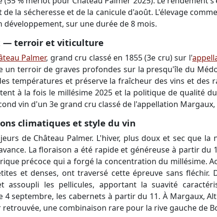
e (55 % merlot pour Château Palmer 2025). Le rendement s'est
t de la sécheresse et de la canicule d'août. L'élevage comm
on développement, sur une durée de 8 mois.
— terroir et viticulture
âteau Palmer
, grand cru classé en 1855 (3e cru) sur l'
appell
 un terroir de graves profondes sur la presqu'île du Médo
 des températures et préserve la fraîcheur des vins et des ra
tent à la fois le millésime 2025 et la politique de qualité 
cond vin d'un 3e grand cru classé de l'appellation Margaux
ns climatiques et style du vin
eurs de Château Palmer. L'hiver, plus doux et sec que la
n avance. La floraison a été rapide et généreuse à partir du 
drique précoce qui a forgé la concentration du millésime. Aoû
tites et denses, ont traversé cette épreuve sans fléchir.
et assoupli les pellicules, apportant la suavité caracté
e 4 septembre, les cabernets à partir du 11. À Margaux, Al
ur retrouvée, une combinaison rare pour la rive gauche de 