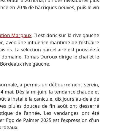
 établi à 20 hl/ha, l'un des niveaux les plus
ence en 20 % de barriques neuves, puis le vin
ation Margaux
. Il est donc sur la rive gauche
c, avec une influence maritime de l'estuaire
isins. La sélection parcellaire est poussée à
du domaine. Tomas Duroux dirige le chai et le
, Bordeaux rive gauche.
 normale, a permis un débourrement serein,
14 mai. Dès la mi-juin, la tendance chaude et
t a installé la canicule, dix jours au-delà de
 Des pluies douces de fin août ont desserré
ristique de l'année. Les vendanges ont été
ter Ego de Palmer 2025 est l'expression d'un
Bordeaux.