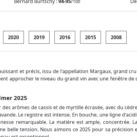
Bernard Burtschy :
94-95
/
De
100
2020
2019
2016
2015
2008
uissant et précis, issu de l'appellation Margaux, grand c
tent approcher le niveau du grand vin avec une fenêtre de 
almer 2025
r des arômes de cassis et de myrtille écrasée, avec du cèdre
avande. Le registre est intense. En bouche, une ligne d'acid
finesse remarquable. La matière est ample, concentrée. La
. Une belle tension. Nous aimons ce 2025 pour sa précision e
veau est exceptionnel.