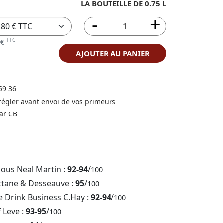
LA BOUTEILLE DE 0.75 L
TTC
 €
AJOUTER AU PANIER
59 36
 régler avant envoi de vos primeurs
ar CB
nous Neal Martin :
92-94
/
100
ttane & Desseauve :
95
/
100
e Drink Business C.Hay :
92-94
/
100
f Leve :
93-95
/
100