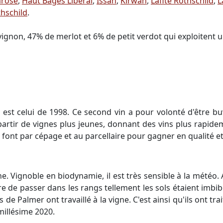
rose
,
Haut Bages Libéral
,
Issan
,
Kirwan
,
Lafite Rothschild
,
L
hschild
.
gnon, 47% de merlot et 6% de petit verdot qui exploitent u
est celui de 1998. Ce second vin a pour volonté d'être bu
 partir de vignes plus jeunes, donnant des vins plus rapide
 font par cépage et au parcellaire pour gagner en qualité et
e. Vignoble en biodynamie, il est très sensible à la météo. 
re de passer dans les rangs tellement les sols étaient imbi
s de Palmer ont travaillé à la vigne. C'est ainsi qu'ils ont tr
millésime 2020.