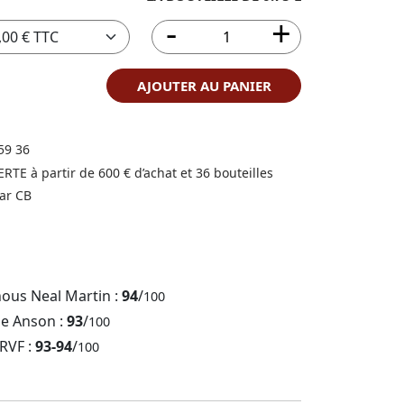
AJOUTER AU PANIER
59 36
FERTE à partir de 600 € d’achat et 36 bouteilles
ar CB
nous Neal Martin :
94
/
100
ne Anson :
93
/
100
 RVF :
93-94
/
100