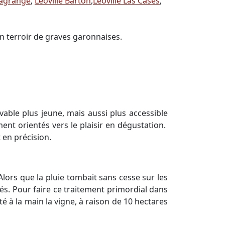
agrange
,
Léoville Barton
,
Léoville Las Cases
,
n terroir de graves garonnaises.
vable plus jeune, mais aussi plus accessible
ment orientés vers le plaisir en dégustation.
 en précision.
Alors que la pluie tombait sans cesse sur les
bés. Pour faire ce traitement primordial dans
aité à la main la vigne, à raison de 10 hectares