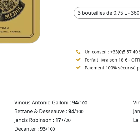
Un conseil :
+33(0)5 57 40 
Forfait livraison 18 € - OF
Paiement 100% sécurisé p
Vinous Antonio Galloni :
94
/
Vi
100
Bettane & Desseauve :
94
/
Ja
100
Jancis Robinson :
17+
/
La
20
Decanter :
93
/
100