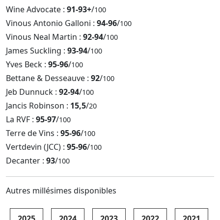
Wine Advocate :
91-93+
/
100
Vinous Antonio Galloni :
94-96
/
100
Vinous Neal Martin :
92-94
/
100
James Suckling :
93-94
/
100
Yves Beck :
95-96
/
100
Bettane & Desseauve :
92
/
100
Jeb Dunnuck :
92-94
/
100
Jancis Robinson :
15,5
/
20
La RVF :
95-97
/
100
Terre de Vins :
95-96
/
100
Vertdevin (JCC) :
95-96
/
100
Decanter :
93
/
100
Autres millésimes disponibles
2025
2024
2023
2022
2021