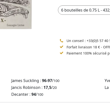
Un conseil :
+33(0)5 57 40 
Forfait livraison 18 € - OF
Paiement 100% sécurisé p
James Suckling :
96-97
/
Yv
100
Jancis Robinson :
17,5
/
La
20
Decanter :
94
/
100