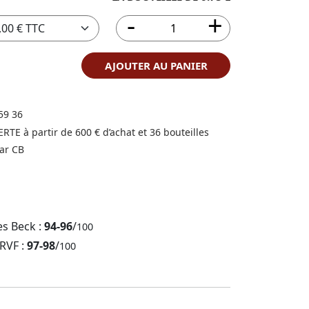
AJOUTER AU PANIER
59 36
FERTE à partir de 600 € d’achat et 36 bouteilles
ar CB
es Beck :
94-96
/
100
 RVF :
97-98
/
100