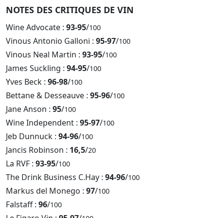
NOTES DES CRITIQUES DE VIN
Wine Advocate :
93-95
/
100
Vinous Antonio Galloni :
95-97
/
100
Vinous Neal Martin :
93-95
/
100
James Suckling :
94-95
/
100
Yves Beck :
96-98
/
100
Bettane & Desseauve :
95-96
/
100
Jane Anson :
95
/
100
Wine Independent :
95-97
/
100
Jeb Dunnuck :
94-96
/
100
Jancis Robinson :
16,5
/
20
La RVF :
93-95
/
100
The Drink Business C.Hay :
94-96
/
100
Markus del Monego :
97
/
100
Falstaff :
96
/
100
Le Figaro Vin :
95-97
/