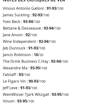
Vinous Antonio Galloni :
91-93
/
100
James Suckling :
92-93
/
100
Yves Beck :
93-94
/
100
Bettane & Desseauve :
93-94
/
100
Jane Anson :
92
/
100
Wine Independent :
92-94
/
100
Jeb Dunnuck :
91-93
/
100
Jancis Robinson :
16
/
20
The Drink Business C.Hay :
92-94
/
100
Alexandre Ma :
93-95
/
100
Falstaff :
93
/
100
Le Figaro Vin :
90-93
/
100
Jeff Leve :
91-93
/
100
WeinWisser Tjark Witzgall :
93-95
/
100
Vinum :
93-95
/
100