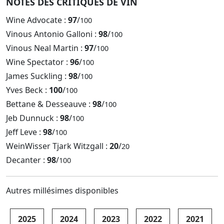
NOTES DES CRITIQUES DE VIN
Wine Advocate :
97
/
100
Vinous Antonio Galloni :
98
/
100
Vinous Neal Martin :
97
/
100
Wine Spectator :
96
/
100
James Suckling :
98
/
100
Yves Beck :
100
/
100
Bettane & Desseauve :
98
/
100
Jeb Dunnuck :
98
/
100
Jeff Leve :
98
/
100
WeinWisser Tjark Witzgall :
20
/
20
Decanter :
98
/
100
Autres millésimes disponibles
2025
2024
2023
2022
2021