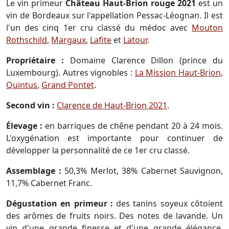
Le vin primeur
Château Haut-Brion rouge 2021
est un
vin de Bordeaux sur l'appellation Pessac-Léognan. Il est
l'un des cinq 1er cru classé du médoc avec
Mouton
Rothschild
,
Margaux
,
Lafite
et
Latour
.
Propriétaire :
Domaine Clarence Dillon (prince du
Luxembourg). Autres vignobles :
La Mission Haut-Brion
,
Quintus
,
Grand Pontet
.
Second vin :
Clarence de Haut-Brion 2021
.
Élevage :
en barriques de chêne pendant 20 à 24 mois.
L'oxygénation est importante pour continuer de
développer la personnalité de ce 1er cru classé.
Assemblage :
50,3% Merlot, 38% Cabernet Sauvignon,
11,7% Cabernet Franc.
Dégustation en primeur :
des tanins soyeux côtoient
des arômes de fruits noirs. Des notes de lavande. Un
vin d'une grande finesse et d'une grande élégance.