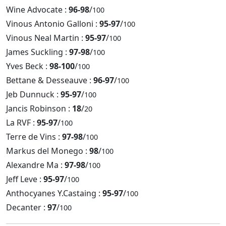
Wine Advocate :
96-98
/
100
Vinous Antonio Galloni :
95-97
/
100
Vinous Neal Martin :
95-97
/
100
James Suckling :
97-98
/
100
Yves Beck :
98-100
/
100
Bettane & Desseauve :
96-97
/
100
Jeb Dunnuck :
95-97
/
100
Jancis Robinson :
18
/
20
La RVF :
95-97
/
100
Terre de Vins :
97-98
/
100
Markus del Monego :
98
/
100
Alexandre Ma :
97-98
/
100
Jeff Leve :
95-97
/
100
Anthocyanes Y.Castaing :
95-97
/
100
Decanter :
97
/
100