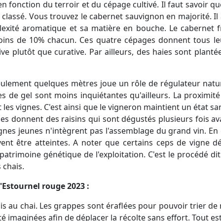
n fonction du terroir et du cépage cultivé. Il faut savoir q
 classé. Vous trouvez le cabernet sauvignon en majorité. Il
xité aromatique et sa matière en bouche. Le cabernet fran
moins de 10% chacun. Ces quatre cépages donnent tous le
tive plutôt que curative. Par ailleurs, des haies sont plant
seulement quelques mètres joue un rôle de régulateur natur
es de gel sont moins inquiétantes qu'ailleurs. La proximit
 et les vignes. C'est ainsi que le vigneron maintient un état 
es donnent des raisins qui sont dégustés plusieurs fois 
ignes jeunes n'intègrent pas l'assemblage du grand vin. E
ent être atteintes. A noter que certains ceps de vigne dé
patrimoine génétique de l'exploitation. C'est le procédé dit
s chais.
'Estournel rouge 2023 :
is au chai. Les grappes sont éraflées pour pouvoir trier de 
été imaginées afin de déplacer la récolte sans effort. Tout e