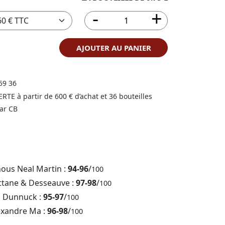
AJOUTER AU PANIER
59 36
FERTE à partir de 600 € d’achat et 36 bouteilles
ar CB
nous Neal Martin :
94-96
/
100
ttane & Desseauve :
97-98
/
100
b Dunnuck :
95-97
/
100
exandre Ma :
96-98
/
100