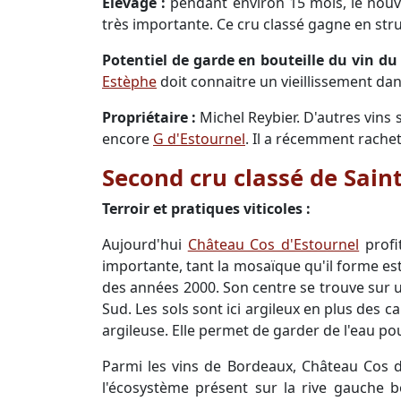
Élevage :
pendant environ 15 mois, le nouv
très importante. Ce cru classé gagne en str
Potentiel de garde en bouteille du vin du
Estèphe
doit connaitre un vieillissement da
Propriétaire :
Michel Reybier. D'autres vins 
encore
G d'Estournel
. Il a récemment rachet
Second cru classé de Saint
Terroir et pratiques viticoles :
Aujourd'hui
Château Cos d'Estournel
profi
importante, tant la mosaïque qu'il forme es
des années 2000. Son centre se trouve sur u
Sud. Les sols sont ici argileux en plus des c
argileuse. Elle permet de garder de l'eau pou
Parmi les vins de Bordeaux, Château Cos d
l'écosystème présent sur la rive gauche bo