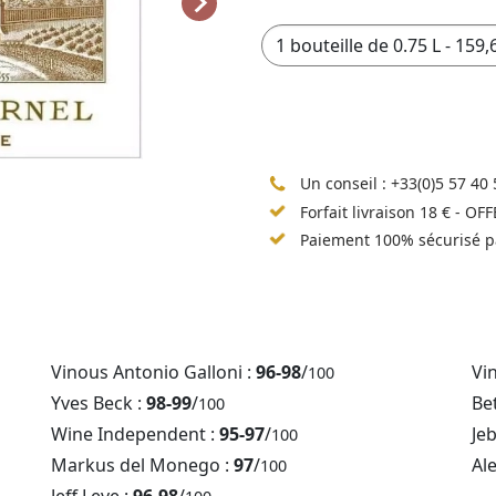
Un conseil :
+33(0)5 57 40 
Forfait livraison 18 € - OF
Paiement 100% sécurisé p
Vinous Antonio Galloni :
96-98
/
Vi
100
Yves Beck :
98-99
/
Be
100
Wine Independent :
95-97
/
Je
100
Markus del Monego :
97
/
Al
100
Jeff Leve :
96-98
/