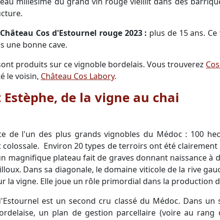
eau millésime du grand vin rouge vieillit dans des barriqu
ucture.
 Château Cos d'Estournel rouge 2023 :
plus de 15 ans. Ce v
ns une bonne cave.
sont produits sur ce vignoble bordelais. Vous trouverez
Cos
é le voisin,
Château Cos Labory
.
 Estèphe, de la vigne au chai
te de l'un des plus grands vignobles du Médoc : 100 hecta
t colossale. Environ 20 types de terroirs ont été clairement
n magnifique plateau fait de graves donnant naissance à des
ailloux. Dans sa diagonale, le domaine viticole de la rive g
r la vigne. Elle joue un rôle primordial dans la production 
'Estournel est un second cru classé du Médoc. Dans un 
rdelaise, un plan de gestion parcellaire (voire au rang 