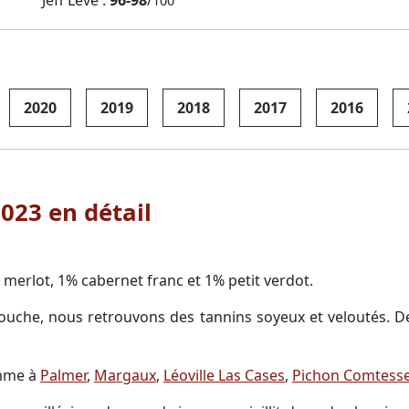
100
2020
2019
2018
2017
2016
023 en détail
merlot, 1% cabernet franc et 1% petit verdot.
ouche, nous retrouvons des tannins soyeux et veloutés. De
omme à
Palmer
,
Margaux
,
Léoville Las Cases
,
Pichon Comtess