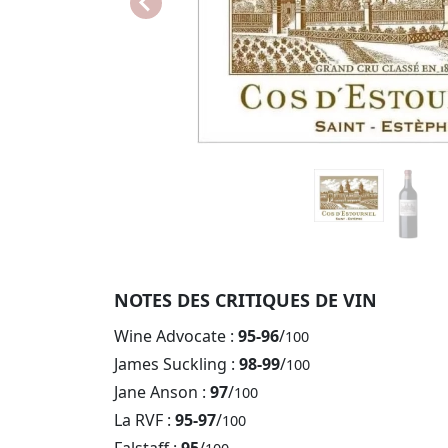
NOTES DES CRITIQUES DE VIN
Wine Advocate :
95-96
/
100
James Suckling :
98-99
/
100
Jane Anson :
97
/
100
La RVF :
95-97
/
100
Falstaff :
95
/