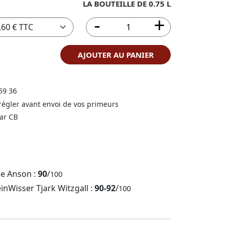
LA BOUTEILLE DE 0.75 L
AJOUTER AU PANIER
59 36
 régler avant envoi de vos primeurs
ar CB
ne Anson :
90
/
100
inWisser Tjark Witzgall :
90-92
/
100