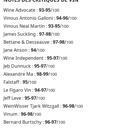
Wine Advocate :
93-95
/
100
Vinous Antonio Galloni :
94-96
/
100
Vinous Neal Martin :
93-95
/
100
James Suckling :
97-98
/
100
Bettane & Desseauve :
97-98
/
100
Jane Anson :
94
/
100
Wine Independent :
95-97
/
100
Jeb Dunnuck :
95-97
/
100
Alexandre Ma :
98-99
/
100
Falstaff :
95
/
100
Le Figaro Vin :
94-97
/
100
Jeff Leve :
95-97
/
100
WeinWisser Tjark Witzgall :
96-98
/
100
Vinum :
96-98
/
100
Bernard Burtschy :
96-97
/
100