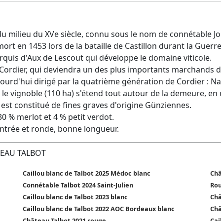
du milieu du XVe siècle, connu sous le nom de connétable J
rt en 1453 lors de la bataille de Castillon durant la Guerre
rquis d'Aux de Lescout qui développe le domaine viticole.
 Cordier, qui deviendra un des plus importants marchands d
jourd'hui dirigé par la quatrième génération de Cordier : N
, le vignoble (110 ha) s'étend tout autour de la demeure, en
oir est constitué de fines graves d'origine Günziennes.
 % merlot et 4 % petit verdot.
entrée et ronde, bonne longueur.
TEAU TALBOT
Caillou blanc de Talbot 2025 Médoc blanc
Châ
Connétable Talbot 2024 Saint-Julien
Rou
Caillou blanc de Talbot 2023 blanc
Châ
Caillou blanc de Talbot 2022 AOC Bordeaux blanc
Châ
Château Talbot 2021 rouge
Cai