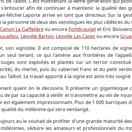
 de Talbot. C'est maintenant la 4ème génération qui pilot
s'entourer afin de continuer à maintenir la qualité des gr
an-Michel Laporte arrive en tant que directeur. Sur la ges
n la personne de deux des oenologues les plus célèbres du
Canon La Gaffelière
ou encore
Fombrauge
) et Eric Boisse
ucaillou
,
Léoville Barton
,
Léoville Las Cases
ou encore
Grua
, son vignoble. Il est composé de 110 hectares de vignes
n seul tenant, ce qui l'amène aux frontières de l'appell
ouges sont exploités et plantés sur un terroir constitué
rité), du merlot, puis du cabernet franc et du petit verdo
 Talbot. Le travail apporté à la vigne est ainsi très soigné
renant quant on le découvre. Il présente un gigantesque c
u de par sa capacité à vieillir et transmettre au vin de nou
ai est également impressionnant. Plus de 1 600 barriques d
 qualité du millésime qui sera vendangé.
toujours eu le souhait de profiter d'une grande maturité de
es millésimes, séduire les amateurs et professionnels du mo