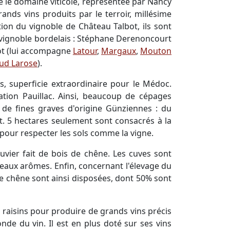
e le domaine viticole, représentée par Nancy
ands vins produits par le terroir, millésime
tion du vignoble de Château Talbot, ils sont
 vignoble bordelais : Stéphane Derenoncourt
not (lui accompagne
Latour
,
Margaux
,
Mouton
ud Larose
).
, superficie extraordinaire pour le Médoc.
ation Pauillac. Ainsi, beaucoup de cépages
 de fines graves d'origine Günziennes : du
t. 5 hectares seulement sont consacrés à la
 pour respecter les sols comme la vigne.
uvier fait de bois de chêne. Les cuves sont
veaux arômes. Enfin, concernant l'élevage du
e chêne sont ainsi disposées, dont 50% sont
s raisins pour produire de grands vins précis
nde du vin. Il est en plus doté sur ses vins