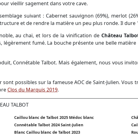
our vieillir sagement dans votre cave.
assemblage suivant : Cabernet sauvignon (69%), merlot (26%
ructure et de rendre la matière un peu plus ronde. Il dure
oble, au chai, et lors de la vinification de
Château Talbo
s, légèrement fumé. La bouche présente une belle matière 
oduit, Connétable Talbot. Mais également, nous vous inviton
ir sont possibles sur la fameuse AOC de Saint-Julien. Vous 
ore
Clos du Marquis 2019
.
TEAU TALBOT
Caillou blanc de Talbot 2025 Médoc blanc
Châ
Connétable Talbot 2024 Saint-Julien
Cai
Blanc Caillou blanc de Talbot 2023
Rou