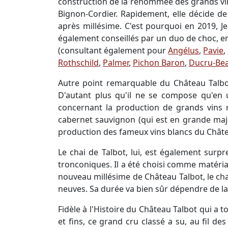
construction de la renommée des grands vins
Bignon-Cordier. Rapidement, elle décide de 
après millésime. C'est pourquoi en 2019, Je
également conseillés par un duo de choc, e
(consultant également pour
Angélus
,
Pavie
,
Rothschild
,
Palmer
,
Pichon Baron
,
Ducru-Bea
Autre point remarquable du Château Talbot
D'autant plus qu'il ne se compose qu'en u
concernant la production de grands vins r
cabernet sauvignon (qui est en grande majo
production des fameux vins blancs du Château
Le chai de Talbot, lui, est également surp
tronconiques. Il a été choisi comme matéria
nouveau millésime de Château Talbot, le ch
neuves. Sa durée va bien sûr dépendre de la
Fidèle à l'Histoire du Château Talbot qui a 
et fins, ce grand cru classé a su, au fil d