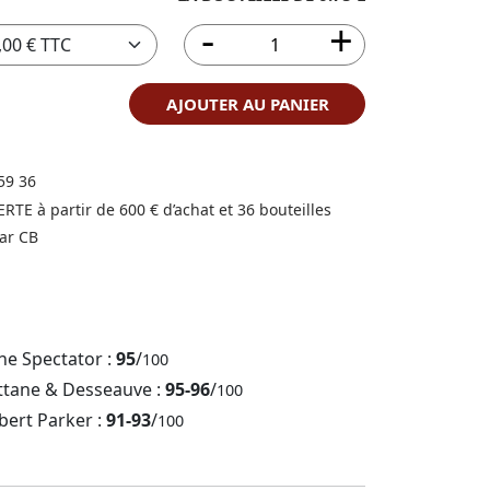
AJOUTER AU PANIER
59 36
FERTE à partir de 600 € d’achat et 36 bouteilles
ar CB
ne Spectator :
95
/
100
ttane & Desseauve :
95-96
/
100
bert Parker :
91-93
/
100