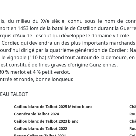
is, du milieu du XVe siècle, connu sous le nom de conn
rt en 1453 lors de la bataille de Castillon durant la Guerre
rquis d'Aux de Lescout qui développe le domaine viticole.
 Cordier, qui deviendra un des plus importants marchands
jourd'hui dirigé par la quatrième génération de Cordier : N
, le vignoble (110 ha) s'étend tout autour de la demeure, en
oir est constitué de fines graves d'origine Günziennes.
 % merlot et 4 % petit verdot.
entrée et ronde, bonne longueur.
TEAU TALBOT
Caillou blanc de Talbot 2025 Médoc blanc
Châ
Connétable Talbot 2024
Rou
Caillou blanc de Talbot 2023 blanc
Châ
Caillou blanc de Talbot 2022
Rou
Rouge Château Talbot 2021
Cai