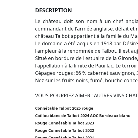
DESCRIPTION
Le château doit son nom à un chef angla
commandant de l'armée anglaise, défait et mo
château Talbot appartient à la famille du Ma
Le domaine a été acquis en 1918 par Désiré
l'ampleur à la renommée de Talbot. Il est au
Situé en bordure de l'estuaire de la Gironde
l'appellation à la limite de Pauillac. Le terr
Cépages rouges :66 % cabernet sauvignon, 30
Nez sur les fruits noirs, fumé, bouche conc
VOUS POURRIEZ AIMER : AUTRES VINS CHÂ
Connétable Talbot 2025 rouge
Caillou blanc de Talbot 2024 AOC Bordeaux blanc
Rouge Connétable Talbot 2023
Rouge Connétable Talbot 2022
Rouge Connétable Talbot 2021