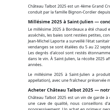
Château Talbot 2025 est un 4ème Grand Cru C
conduit par la famille Bignon-Cordier depuis
Millésime 2025 à Saint-Julien — cond
Le millésime 2025 à Bordeaux a été chaud et
asséchés, les baies sont restées petites, con
Jean-Michel Laporte a surveillé l'état sanitai
vendanges se sont étalées du 5 au 22 septe
Les degrés d'alcool sont restés étonnammen
dans le vin. À Saint-Julien, la récolte 2025
années.
Le millésime 2025 à Saint-Julien a produ
appellation), avec une fraîcheur préservée ma
Acheter Château Talbot 2025 — notr
Château Talbot 2025 est un vin de garde à c
une cave de qualité, nous conseillons d'
progressivement. Un achat en primeur permet