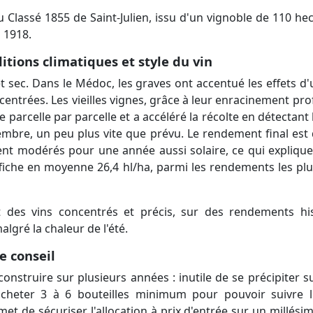
lassé 1855 de Saint-Julien, issu d'un vignoble de 110 hec
 1918.
itions climatiques et style du vin
 sec. Dans le Médoc, les graves ont accentué les effets d'
centrées. Les vieilles vignes, grâce à leur enracinement pro
re parcelle par parcelle et a accéléré la récolte en détectan
mbre, un peu plus vite que prévu. Le rendement final est 
t modérés pour une année aussi solaire, ce qui explique l
 affiche en moyenne 26,4 hl/ha, parmi les rendements les plu
it des vins concentrés et précis, sur des rendements 
lgré la chaleur de l'été.
e conseil
onstruire sur plusieurs années : inutile de se précipiter s
acheter 3 à 6 bouteilles minimum pour pouvoir suivre l
 de sécuriser l'allocation à prix d'entrée sur un millésim