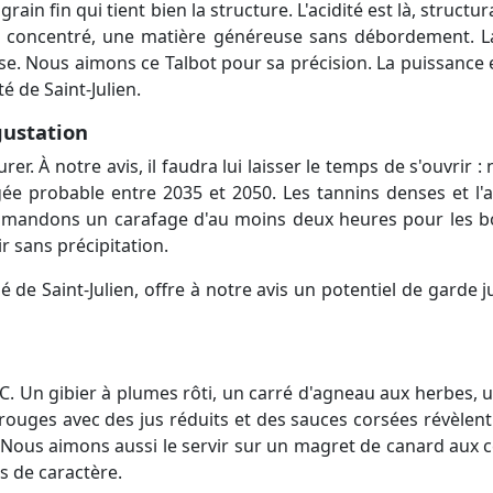
in fin qui tient bien la structure. L'acidité est là, structuran
it concentré, une matière généreuse sans débordement. La
. Nous aimons ce Talbot pour sa précision. La puissance est
té de Saint-Julien.
gustation
rer. À notre avis, il faudra lui laisser le temps de s'ouvri
ée probable entre 2035 et 2050. Les tannins denses et l'
mmandons un carafage d'au moins deux heures pour les bo
ir sans précipitation.
de Saint-Julien, offre à notre avis un potentiel de garde
°C. Un gibier à plumes rôti, un carré d'agneau aux herbes, u
rouges avec des jus réduits et des sauces corsées révèlen
Nous aimons aussi le servir sur un magret de canard aux c
s de caractère.