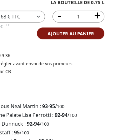
LA BOUTEILLE DE 0.75 L
TTC
 €
AJOUTER AU PANIER
59 36
 régler avant envoi de vos primeurs
ar CB
nous Neal Martin :
93-95
/
100
e Palate Lisa Perrotti :
92-94
/
100
b Dunnuck :
92-94
/
100
staff :
95
/
100