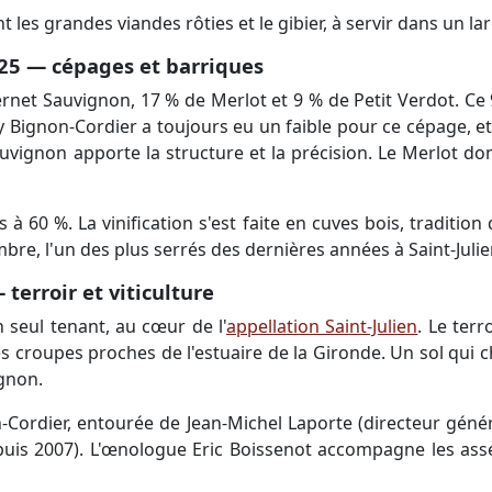
s grandes viandes rôties et le gibier, à servir dans un lar
25 — cépages et barriques
et Sauvignon, 17 % de Merlot et 9 % de Petit Verdot. Ce 9
 Bignon-Cordier a toujours eu un faible pour ce cépage, et 
vignon apporte la structure et la précision. Le Merlot donn
 à 60 %. La vinification s'est faite en cuves bois, traditio
bre, l'un des plus serrés des dernières années à Saint-Julie
terroir et viticulture
 seul tenant, au cœur de l'
appellation Saint-Julien
. Le ter
es croupes proches de l'estuaire de la Gironde. Un sol qui c
gnon.
-Cordier, entourée de Jean-Michel Laporte (directeur génér
puis 2007). L'œnologue Eric Boissenot accompagne les ass