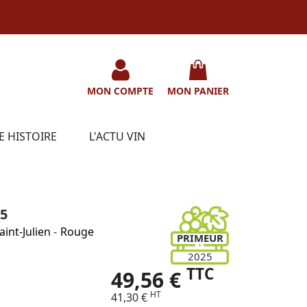
MON COMPTE
MON PANIER
E HISTOIRE
L'ACTU VIN
5
aint-Julien
-
Rouge
PRIMEUR
2025
TTC
49,56 €
HT
41,30 €