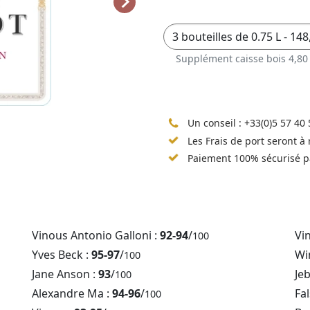
Supplément caisse bois 4,80
Un conseil :
+33(0)5 57 40 
Les Frais de port seront à
Paiement 100% sécurisé p
Vinous Antonio Galloni :
92-94
/
Vi
100
Yves Beck :
95-97
/
Win
100
Jane Anson :
93
/
Je
100
Alexandre Ma :
94-96
/
Fal
100