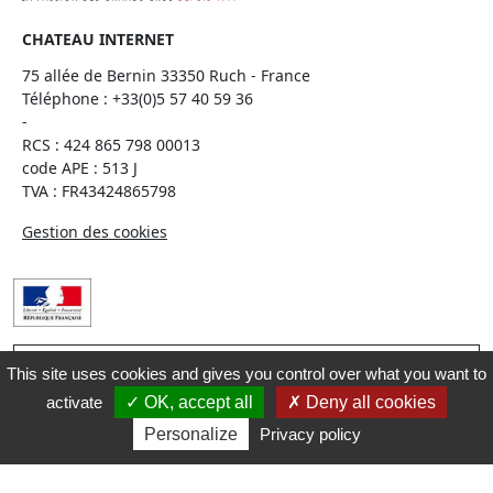
CHATEAU INTERNET
75 allée de Bernin 33350 Ruch - France
Téléphone :
+33(0)5 57 40 59 36
-
RCS : 424 865 798 00013
code APE : 513 J
TVA : FR43424865798
Gestion des cookies
This site uses cookies and gives you control over what you want to
Interdiction de vente de boissons alcooliques aux
mineurs de moins de 18 ans La preuve de majorité de
activate
OK, accept all
Deny all cookies
l’acheteur est exigée au moment de la vente en ligne.
Personalize
Privacy policy
CODE DE LA SANTE PUBLIQUE, ART. L. 3342-1 et L. 3353-3