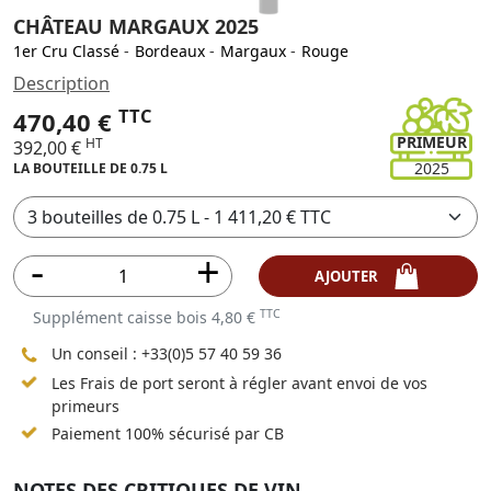
CHÂTEAU MARGAUX 2025
1er Cru Classé
-
Bordeaux
-
Margaux
-
Rouge
Description
TTC
470,40 €
PRIMEUR
HT
392,00 €
2025
LA BOUTEILLE DE 0.75 L
AJOUTER
TTC
Supplément caisse bois 4,80 €
Un conseil :
+33(0)5 57 40 59 36
Les Frais de port seront à régler avant envoi de vos
primeurs
Paiement 100% sécurisé par CB
NOTES DES CRITIQUES DE VIN