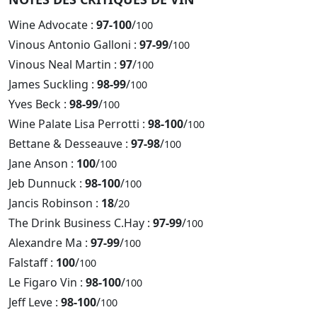
Wine Advocate :
97-100
/
100
Vinous Antonio Galloni :
97-99
/
100
Vinous Neal Martin :
97
/
100
James Suckling :
98-99
/
100
Yves Beck :
98-99
/
100
Wine Palate Lisa Perrotti :
98-100
/
100
Bettane & Desseauve :
97-98
/
100
Jane Anson :
100
/
100
Jeb Dunnuck :
98-100
/
100
Jancis Robinson :
18
/
20
The Drink Business C.Hay :
97-99
/
100
Alexandre Ma :
97-99
/
100
Falstaff :
100
/
100
Le Figaro Vin :
98-100
/
100
Jeff Leve :
98-100
/
100