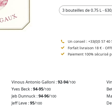
Un conseil :
+33(0)5 57 40 
Forfait livraison 18 € - OF
Paiement 100% sécurisé p
Vinous Antonio Galloni :
92-94
/
Vi
100
Yves Beck :
94-95
/
Be
100
Jeb Dunnuck :
94-96
/
Ma
100
Jeff Leve :
95
/
De
100