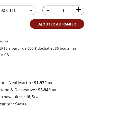
AJOUTER AU PANIER
59 36
FERTE à partir de 600 € d’achat et 36 bouteilles
ar CB
nous Neal Martin :
91-93
/
100
ttane & Desseauve :
93-94
/
100
tthew Jukes :
18,5
/
20
canter :
94
/
100