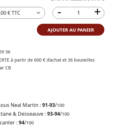
AJOUTER AU PANIER
59 36
FERTE à partir de 600 € d’achat et 36 bouteilles
ar CB
nous Neal Martin :
91-93
/
100
ttane & Desseauve :
93-94
/
100
canter :
94
/
100