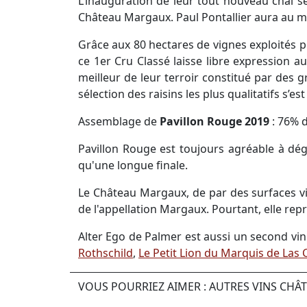
L’inauguration de leur tout nouveau chai s
Château Margaux. Paul Pontallier aura au mo
Grâce aux 80 hectares de vignes exploités po
ce 1er Cru Classé laisse libre expression au
meilleur de leur terroir constitué par des
sélection des raisins les plus qualitatifs s’e
Assemblage de
Pavillon Rouge 2019
: 76% 
Pavillon Rouge est toujours agréable à dégu
qu'une longue finale.
Le Château Margaux, de par des surfaces v
de l'appellation Margaux. Pourtant, elle re
Alter Ego de Palmer est aussi un second vi
Rothschild
,
Le Petit Lion du Marquis de Las 
VOUS POURRIEZ AIMER : AUTRES VINS CH