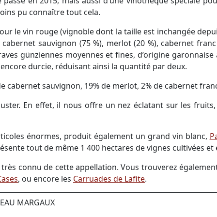
e passe en 2015, mais aussi d’une vinothèque spéciale pou
ins pu connaître tout cela.
ur le vin rouge (vignoble dont la taille est inchangée depu
 cabernet sauvignon (75 %), merlot (20 %), cabernet franc (2 
 graves günziennes moyennes et fines, d’origine garonnaise
st encore durcie, réduisant ainsi la quantité par deux.
de cabernet sauvignon, 19% de merlot, 2% de cabernet franc
ster. En effet, il nous offre un nez éclatant sur les fruits
iticoles énormes, produit également un grand vin blanc,
Pa
présente tout de même 1 400 hectares de vignes cultivées et
n très connu de cette appellation. Vous trouverez égaleme
Cases
, ou encore les
Carruades de Lafite
.
ÂTEAU MARGAUX