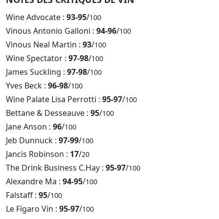
Wine Advocate :
93-95
/
100
Vinous Antonio Galloni :
94-96
/
100
Vinous Neal Martin :
93
/
100
Wine Spectator :
97-98
/
100
James Suckling :
97-98
/
100
Yves Beck :
96-98
/
100
Wine Palate Lisa Perrotti :
95-97
/
100
Bettane & Desseauve :
95
/
100
Jane Anson :
96
/
100
Jeb Dunnuck :
97-99
/
100
Jancis Robinson :
17
/
20
The Drink Business C.Hay :
95-97
/
100
Alexandre Ma :
94-95
/
100
Falstaff :
95
/
100
Le Figaro Vin :
95-97
/
100