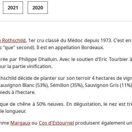
2021
2020
 Rothschild
, 1er cru classé du Médoc depuis 1973. C'est en 
s "que" second). Il est en appellation Bordeaux.
urée par Philippe Dhalluin. Avec le soutien d'Eric Tourbier 
r la partie vinification.
hschild décide de planter sur son terroir 4 hectares de vign
 Sauvignon Blanc (53%), Sémillon (35%), Sauvignon Gris (11%)
ieds à l’hectare.
rique de chêne à 50% neuves. En dégustation, le nez est trè
le longueur.
comme
Margaux
ou
Cos d'Estournel
produisent également un v