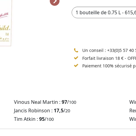
Un conseil :
+33(0)5 57 40 
Forfait livraison 18 € - OF
Paiement 100% sécurisé p
Vinous Neal Martin :
97
/
Wi
100
Jancis Robinson :
17,5
/
Re
20
Tim Atkin :
95
/
Wi
100