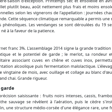
re-saison d'exception. Printemps sec et ensoleillé en av
uillet plutôt beau, août nettement plus frais et moins ensolei
nelles selon les vignerons de l'appellation : journées chau
onde. Cette séquence climatique remarquable a permis une m
és phénoliques. Les vendanges se sont déroulées du 19 s
é à la faveur de la patience.
net franc 3%. L'assemblage 2014 signe la grande tradition
tique et le potentiel de garde ; le merlot, sa rondeur et
vitaire associant cuves en chêne et cuves inox, permetta
ntation alcoolique puis fermentation malolactique. L'élev
e vingtaine de mois, avec ouillage et collage au blanc d'œ
and chai. Grande rigueur.
 garde
cision saisissante : fruits noirs intenses, cassis, frambo
he sauvage se révèlent à l'aération, puis le cèdre s'inst
in, une structure médio-corsée d'une élégance rare, une fr