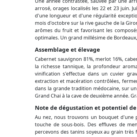
Une année contrastée, sauvée par une arriè
arrosé, orages localisés les 22 et 23 juin. J
d'une longueur et d'une régularité exception
mois d'octobre sur la rive gauche de la Gir
arômes du fruit et favorisant les compos
optimales. Un grand millésime de Bordeaux, n
Assemblage et élevage
Cabernet sauvignon 81%, merlot 16%, caber
la richesse tannique, la profondeur aroma
vinification s'effectue dans un cuvier gra
extraction et macération contrôlées, ferme
dans la grande tradition médocaine, sur un
Grand Chai à la cave de deuxième année. Gr
Note de dégustation et potentiel de
Au nez, nous trouvons un bouquet d'une pré
touche de sous-bois. Des effluves de ment
percevons des tanins soyeux au grain très f