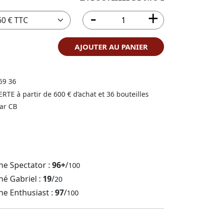
AJOUTER AU PANIER
59 36
FERTE à partir de 600 € d’achat et 36 bouteilles
ar CB
ne Spectator :
96+
/
100
né Gabriel :
19
/
20
ne Enthusiast :
97
/
100