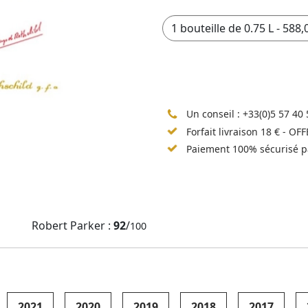
Un conseil :
+33(0)5 57 40 
Forfait livraison 18 € - OF
Paiement 100% sécurisé p
Robert Parker :
92
/
100
2021
2020
2019
2018
2017