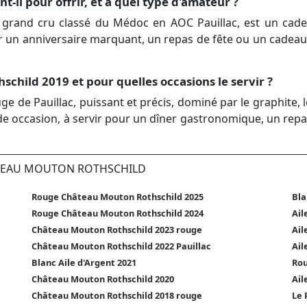
il pour offrir, et à quel type d'amateur ?
grand cru classé du Médoc en AOC Pauillac, est un cad
n anniversaire marquant, un repas de fête ou un cadeau d'a
schild 2019 et pour quelles occasions le servir ?
 de Pauillac, puissant et précis, dominé par le graphite, le
nde occasion, à servir pour un dîner gastronomique, un repas
ÂTEAU MOUTON ROTHSCHILD
Rouge Château Mouton Rothschild 2025
Bla
Rouge Château Mouton Rothschild 2024
Ail
Château Mouton Rothschild 2023 rouge
Ail
Château Mouton Rothschild 2022 Pauillac
Ail
Blanc Aile d'Argent 2021
Rou
Château Mouton Rothschild 2020
Ail
Château Mouton Rothschild 2018 rouge
Le 