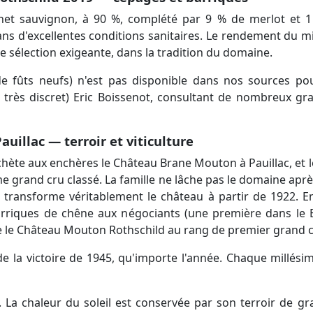
et sauvignon, à 90 %, complété par 9 % de merlot et 1
 d'excellentes conditions sanitaires. Le rendement du mil
ne sélection exigeante, dans la tradition du domaine.
 de fûts neufs) n'est pas disponible dans nos sources po
is très discret) Eric Boissenot, consultant de nombreux gr
illac — terroir et viticulture
achète aux enchères le Château Brane Mouton à Pauillac, e
e grand cru classé. La famille ne lâche pas le domaine aprè
qui transforme véritablement le château à partir de 1922. E
arriques de chêne aux négociants (une première dans le Bo
cre le Château Mouton Rothschild au rang de premier grand 
 V de la victoire de 1945, qu'importe l'année. Chaque millés
. La chaleur du soleil est conservée par son terroir de g