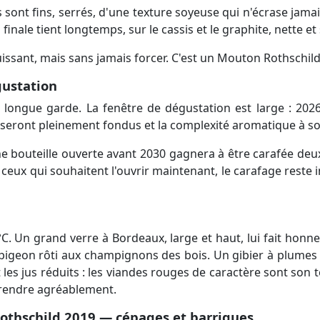
s sont fins, serrés, d'une texture soyeuse qui n'écrase jamais
finale tient longtemps, sur le cassis et le graphite, nette et 
ssant, mais sans jamais forcer. C'est un Mouton Rothschild 
gustation
 longue garde. La fenêtre de dégustation est large : 2026
ns seront pleinement fondus et la complexité aromatique à 
Une bouteille ouverte avant 2030 gagnera à être carafée deu
eux qui souhaitent l'ouvrir maintenant, le carafage reste in
C. Un grand verre à Bordeaux, large et haut, lui fait honne
pigeon rôti aux champignons des bois. Un gibier à plumes e
 les jus réduits : les viandes rouges de caractère sont son 
prendre agréablement.
othschild 2019 — cépages et barriques