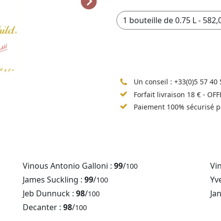
Un conseil :
+33(0)5 57 40 
Forfait livraison 18 € - OF
Paiement 100% sécurisé p
Vinous Antonio Galloni :
99
/
Vi
100
James Suckling :
99
/
Yv
100
Jeb Dunnuck :
98
/
Ja
100
Decanter :
98
/
100