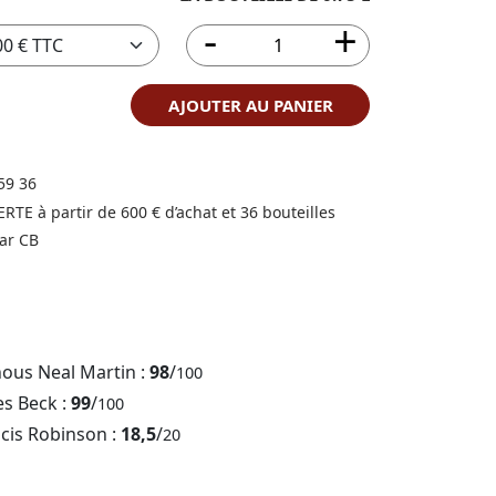
AJOUTER AU PANIER
59 36
FERTE à partir de 600 € d’achat et 36 bouteilles
ar CB
nous Neal Martin :
98
/
100
es Beck :
99
/
100
ncis Robinson :
18,5
/
20